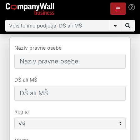
Naziv pravne osebe
DŠ ali MŠ
Regija