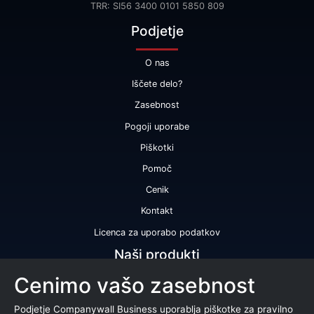
TRR: SI56 3400 0101 5850 809
Podjetje
O nas
Iščete delo?
Zasebnost
Pogoji uporabe
Piškotki
Pomoč
Cenik
Kontakt
Licenca za uporabo podatkov
Naši produkti
Cenimo vašo zasebnost
Bonitetna ocena
Bonitetno poročilo
Podjetje Companywall Business uporablja piškotke za pravilno