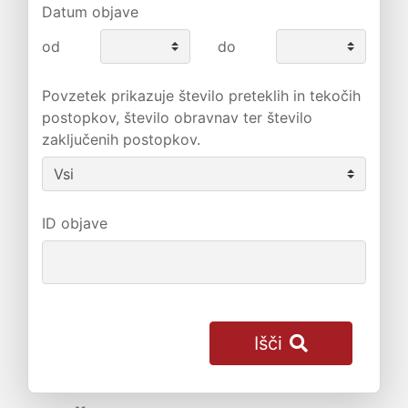
Datum objave
od
do
Povzetek prikazuje število preteklih in tekočih
postopkov, število obravnav ter število
zaključenih postopkov.
ID objave
Išči