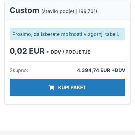
Custom
(število podjetij
199.761
)
Prosimo, da izberete možnosti v zgornji tabeli.
0,02
EUR
+ DDV / PODJETJE
Skupno:
4.394,74
EUR +DDV
KUPI PAKET