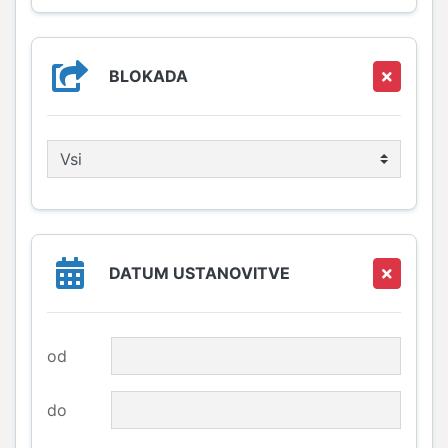
Članica univerze (del)
Tuja pravna oseba po ZIKS-1
BLOKADA
DATUM USTANOVITVE
od
do