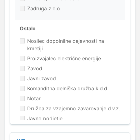
Zadruga z.o.o.
Ostalo
Nosilec dopolnilne dejavnosti na
kmetiji
Proizvajalec električne energije
Zavod
Javni zavod
Komanditna delniška družba k.d.d.
Notar
Družba za vzajemno zavarovanje d.v.z.
Javno podjetje
zavod v zaseb. last.
Kmetijska zadruga