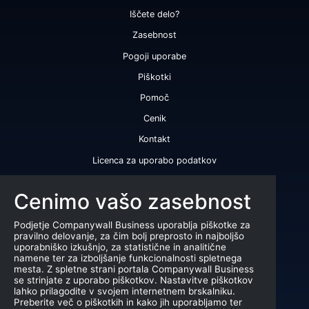
Iščete delo?
Zasebnost
Pogoji uporabe
Piškotki
Pomoč
Cenik
Kontakt
Licenca za uporabo podatkov
Naši produkti
Cenimo vašo zasebnost
Bonitetna ocena
Podjetje Companywall Business uporablja piškotke za
Bonitetno poročilo
pravilno delovanje, za čim bolj preprosto in najboljšo
uporabniško izkušnjo, za statistične in analitične
Certifikat bonitetne odličnosti
namene ter za izboljšanje funkcionalnosti spletnega
mesta. Z spletne strani portala Companywall Business
Produkti
se strinjate z uporabo piškotkov. Nastavitve piškotkov
lahko prilagodite v svojem internetnem brskalniku.
Sodelovanje z registrom AJPES
Preberite več o piškotkih in kako jih uporabljamo ter