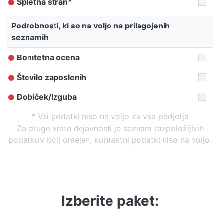
Spletna stran*
Podrobnosti, ki so na voljo na prilagojenih
seznamih
Bonitetna ocena
Število zaposlenih
Dobiček/Izguba
* Vsi podatki niso na voljo za vsa podjetja
Za druge vrste dejavnosti je seznam razpoložljivih
podatkov bolj omejen, kontaktni podatki niso na voljo.
Izberite paket: