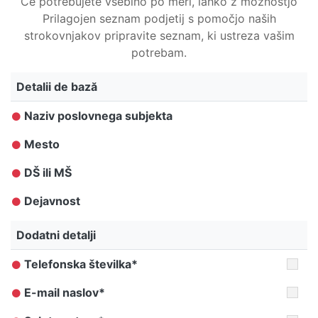
Če potrebujete vsebino po meri, lahko z možnostjo
Prilagojen seznam podjetij s pomočjo naših
strokovnjakov pripravite seznam, ki ustreza vašim
potrebam.
Detalii de bază
Naziv poslovnega subjekta
Mesto
DŠ ili MŠ
Dejavnost
Dodatni detalji
Telefonska številka*
E-mail naslov*