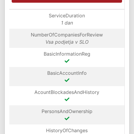
ServiceDuration
1 dan
NumberOfCompaniesForReview
Vsa podjetja v SLO
BasicInformationReg
BasicAccountInfo
AcountBlockadesAndHistory
PersonsAndOwnership
HistoryOfChanges