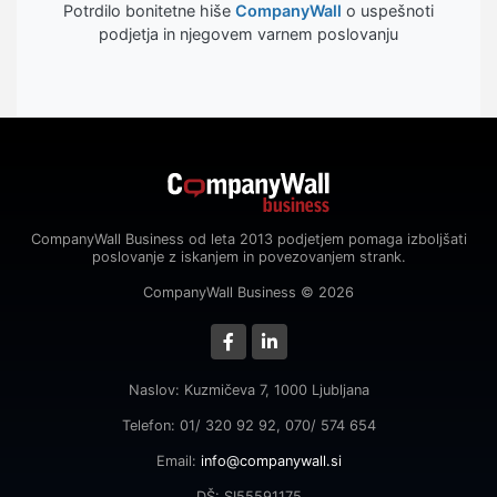
Potrdilo bonitetne hiše
CompanyWall
o uspešnoti
podjetja in njegovem varnem poslovanju
CompanyWall Business od leta 2013 podjetjem pomaga izboljšati
poslovanje z iskanjem in povezovanjem strank.
CompanyWall Business © 2026
Naslov: Kuzmičeva 7, 1000 Ljubljana
Telefon: 01/ 320 92 92, 070/ 574 654
Email:
info@companywall.si
DŠ: SI55591175