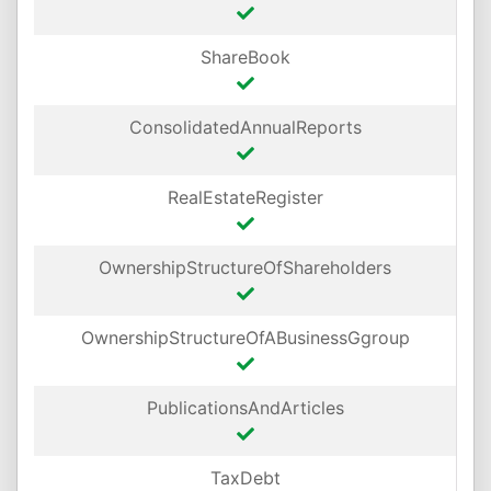
ShareBook
ConsolidatedAnnualReports
RealEstateRegister
OwnershipStructureOfShareholders
OwnershipStructureOfABusinessGgroup
PublicationsAndArticles
TaxDebt