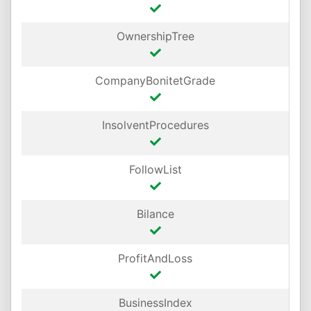
OwnershipTree
CompanyBonitetGrade
InsolventProcedures
FollowList
Bilance
ProfitAndLoss
BusinessIndex