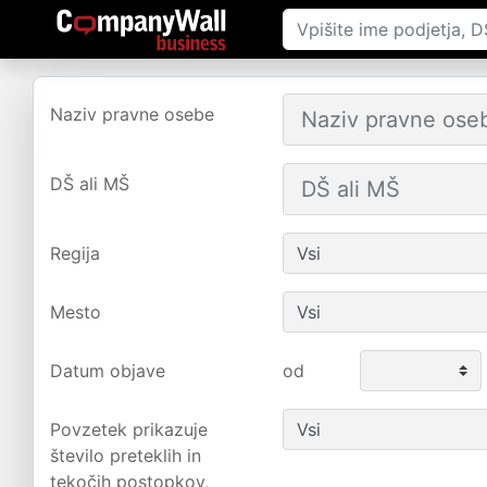
Naziv pravne osebe
DŠ ali MŠ
Regija
Mesto
Datum objave
od
Povzetek prikazuje
število preteklih in
tekočih postopkov,