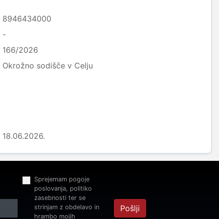
8946434000
-
166/2026
Okrožno sodišče v Celju
18.06.2026.
Sprejemam pogoje
poslovanja, politiko
zasebnosti ter se
strinjam z obdelavo in
Pošlji
hrambo mojih