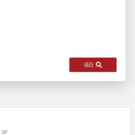
Išči
SP