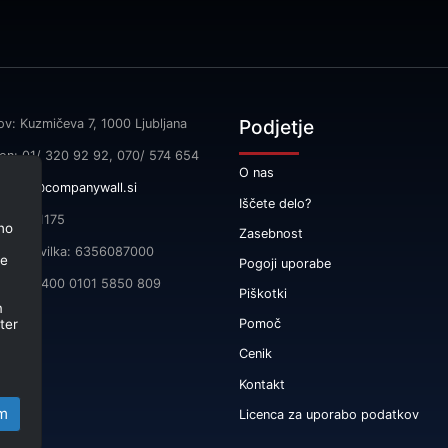
Podjetje
ov: Kuzmičeva 7, 1000 Ljubljana
fon: 01/ 320 92 92, 070/ 574 654
O nas
l:
info@companywall.si
Iščete delo?
SI55591175
no
Zasebnost
čna številka: 6356087000
je
Pogoji uporabe
 SI56 3400 0101 5850 809
Piškotki
m
ter
Pomoč
Cenik
Kontakt
m
Licenca za uporabo podatkov