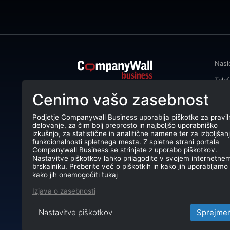
Nasl
Tele
CompanyWall Business od leta 2013
Cenimo vašo zasebnost
Emai
podjetjem pomaga izboljšati
poslovanje z iskanjem in povezovanjem
DŠ: 
strank.
Podjetje Companywall Business uporablja piškotke za pravil
delovanje, za čim bolj preprosto in najboljšo uporabniško
Mati
CompanyWall Business © 2026
izkušnjo, za statistične in analitične namene ter za izboljšan
funkcionalnosti spletnega mesta. Z spletne strani portala
TRR:
Companywall Business se strinjate z uporabo piškotkov.
Nastavitve piškotkov lahko prilagodite v svojem internetne
brskalniku. Preberite več o piškotkih in kako jih uporabljamo 
kako jih onemogočiti tukaj
Izjava o zasebnosti
Nastavitve piškotkov
Sprejme