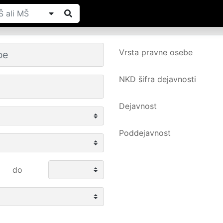
Vrsta pravne osebe
NKD šifra dejavnosti
Dejavnost
Poddejavnost
do