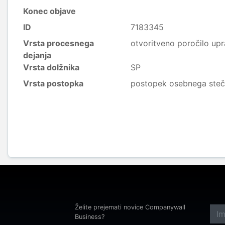
Konec objave
ID
7183345
Vrsta procesnega
otvoritveno poročilo upra
dejanja
Vrsta dolžnika
SP
Vrsta postopka
postopek osebnega steč
Želite prejemati novice Companywall
Business?