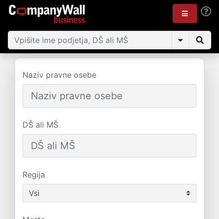
Naziv pravne osebe
DŠ ali MŠ
Regija