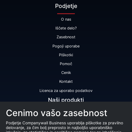
Podjetje
O nas
Iščete delo?
Zasebnost
Pogoji uporabe
Piškotki
Pomoč
Cenik
Kontakt
Licenca za uporabo podatkov
Naši produkti
Cenimo vašo zasebnost
Bonitetna ocena
Bonitetno poročilo
Podjetje Companywall Business uporablja piškotke za pravilno
delovanje, za čim bolj preprosto in najboljšo uporabniško
Certifikat bonitetne odličnosti