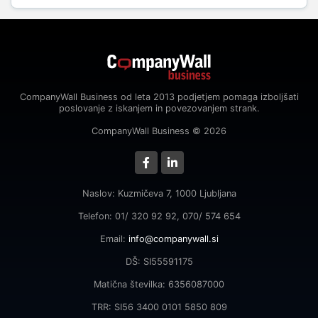
CompanyWall Business od leta 2013 podjetjem pomaga izboljšati
poslovanje z iskanjem in povezovanjem strank.
CompanyWall Business © 2026
Naslov: Kuzmičeva 7, 1000 Ljubljana
Telefon: 01/ 320 92 92, 070/ 574 654
Email:
info@companywall.si
DŠ: SI55591175
Matična številka: 6356087000
TRR: SI56 3400 0101 5850 809