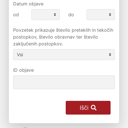
Datum objave
od
do
Povzetek prikazuje število preteklih in tekočih
postopkov, število obravnav ter število
zaključenih postopkov.
ID objave
Išči