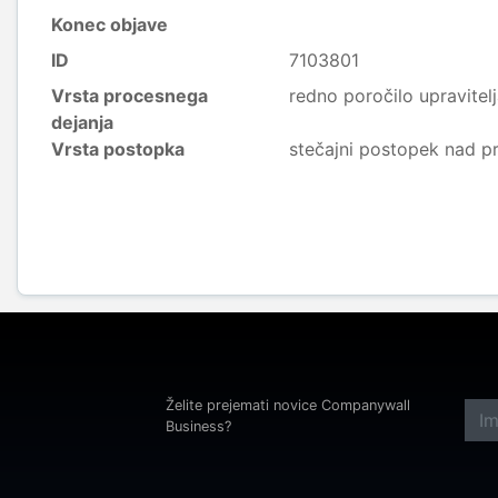
Konec objave
ID
7103801
Vrsta procesnega
redno poročilo upravitel
dejanja
Vrsta postopka
stečajni postopek nad p
Želite prejemati novice Companywall
Business?