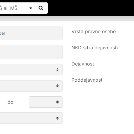
Vrsta pravne osebe
NKD šifra dejavnosti
Dejavnost
Poddejavnost
do