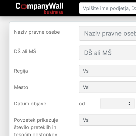
Naziv pravne osebe
DŠ ali MŠ
Regija
Mesto
Datum objave
od
Povzetek prikazuje
število preteklih in
tekočih postopkov,