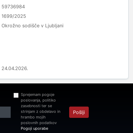
59736984
1699/2025
Okrožno sodišče v Ljubljani
24.04.2026.
Sprejemam pogoje
poslovanja, politiko
zasebnosti ter se
strinjam z obdelavo in
Pošlji
hrambo mojih
poslovnih podatkov
Pogoji uporabe