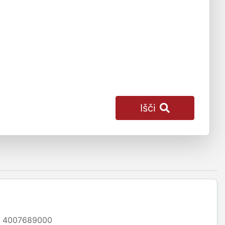
Išči
4007689000