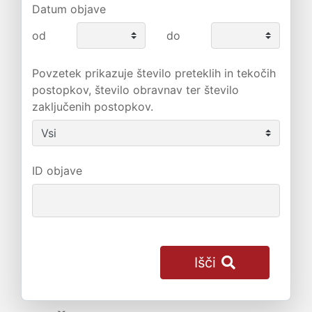
Datum objave
od
do
Povzetek prikazuje število preteklih in tekočih
postopkov, število obravnav ter število
zaključenih postopkov.
ID objave
Išči