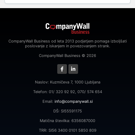
CompanyWall Business od leta 2013 podjetjem pomaga izboljšati
poslovanje z iskanjem in povezovanjem strank.
CompanyWall Business © 2026
Naslov: Kuzmičeva 7, 1000 Ljubljana
Telefon: 01/ 320 92 92, 070/ 574 654
Email:
info@companywall.si
DŠ: SI55591175
Matična številka: 6356087000
TRR: SI56 3400 0101 5850 809