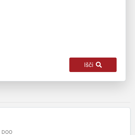
Išči
DOO