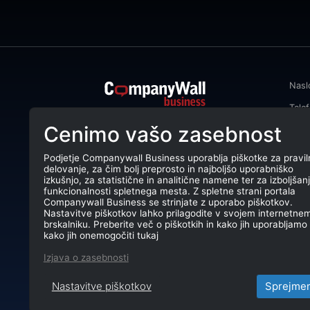
Nasl
Tele
CompanyWall Business od leta 2013
Cenimo vašo zasebnost
Emai
podjetjem pomaga izboljšati
poslovanje z iskanjem in povezovanjem
DŠ: 
strank.
Podjetje Companywall Business uporablja piškotke za pravil
delovanje, za čim bolj preprosto in najboljšo uporabniško
Mati
CompanyWall Business © 2026
izkušnjo, za statistične in analitične namene ter za izboljšan
funkcionalnosti spletnega mesta. Z spletne strani portala
TRR:
Companywall Business se strinjate z uporabo piškotkov.
Nastavitve piškotkov lahko prilagodite v svojem internetne
brskalniku. Preberite več o piškotkih in kako jih uporabljamo 
kako jih onemogočiti tukaj
Izjava o zasebnosti
Nastavitve piškotkov
Sprejme