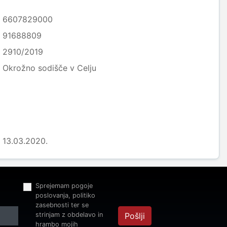
6607829000
91688809
2910/2019
Okrožno sodišče v Celju
13.03.2020.
Sprejemam pogoje
poslovanja, politiko
zasebnosti ter se
strinjam z obdelavo in
Pošlji
hrambo mojih