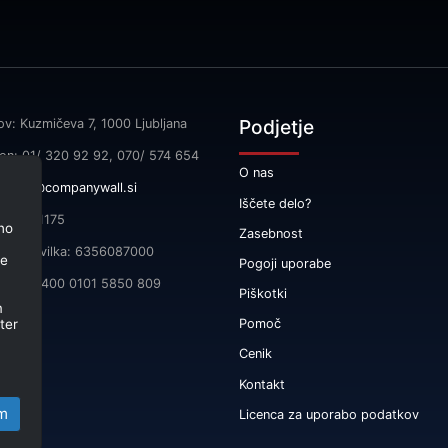
Podjetje
ov: Kuzmičeva 7, 1000 Ljubljana
fon: 01/ 320 92 92, 070/ 574 654
O nas
l:
info@companywall.si
Iščete delo?
SI55591175
no
Zasebnost
čna številka: 6356087000
je
Pogoji uporabe
 SI56 3400 0101 5850 809
Piškotki
m
ter
Pomoč
Cenik
Kontakt
m
Licenca za uporabo podatkov