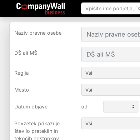
Naziv pravne osebe
DŠ ali MŠ
Regija
Mesto
Datum objave
od
Povzetek prikazuje
število preteklih in
tekočih postopkov,