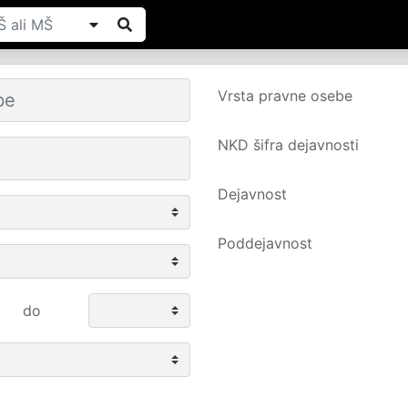
Vrsta pravne osebe
NKD šifra dejavnosti
Dejavnost
Poddejavnost
do