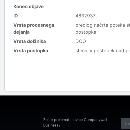
Konec objave
ID
4632937
Vrsta procesnega
predlog načrta poteka st
dejanja
postopka
Vrsta dolžnika
DOO
Vrsta postopka
stečajni postopek nad p
Želite prejemati novice Companywall
Business?