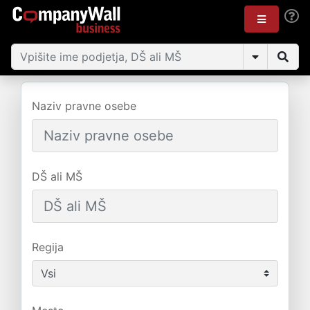
Naziv pravne osebe
DŠ ali MŠ
Regija