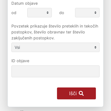
Datum objave
od
do
Povzetek prikazuje število preteklih in tekočih
postopkov, število obravnav ter število
zaključenih postopkov.
ID objave
Išči