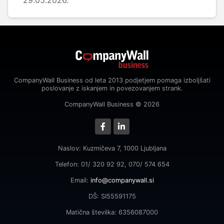
29.05.2026.
CompanyWall Business od leta 2013 podjetjem pomaga izboljšati
poslovanje z iskanjem in povezovanjem strank.
CompanyWall Business © 2026
Naslov: Kuzmičeva 7, 1000 Ljubljana
Telefon: 01/ 320 92 92, 070/ 574 654
Email:
info@companywall.si
DŠ: SI55591175
Matična številka: 6356087000