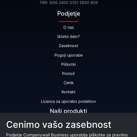
TRR: SI56 3400 0101 5850 809
Podjetje
O nas
Iščete delo?
Zasebnost
Pogoji uporabe
Piškotki
Pomoč
Cenik
Kontakt
Licenca za uporabo podatkov
Naši produkti
Cenimo vašo zasebnost
Bonitetna ocena
Bonitetno poročilo
Podjetje Companywall Business uporablja piškotke za pravilno