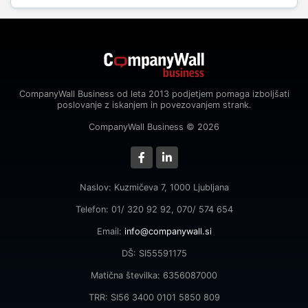
CompanyWall Business od leta 2013 podjetjem pomaga izboljšati
poslovanje z iskanjem in povezovanjem strank.
CompanyWall Business © 2026
Naslov: Kuzmičeva 7, 1000 Ljubljana
Telefon: 01/ 320 92 92, 070/ 574 654
Email:
info@companywall.si
DŠ: SI55591175
Matična številka: 6356087000
TRR: SI56 3400 0101 5850 809