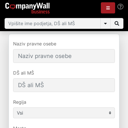
Naziv pravne osebe
DŠ ali MŠ
Regija