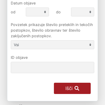
Datum objave
od
do
Povzetek prikazuje število preteklih in tekočih
postopkov, število obravnav ter število
zaključenih postopkov.
ID objave
Išči