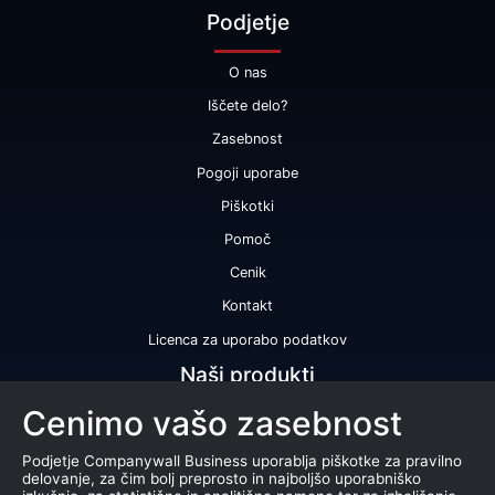
Podjetje
O nas
Iščete delo?
Zasebnost
Pogoji uporabe
Piškotki
Pomoč
Cenik
Kontakt
Licenca za uporabo podatkov
Naši produkti
Cenimo vašo zasebnost
Bonitetna ocena
Bonitetno poročilo
Podjetje Companywall Business uporablja piškotke za pravilno
delovanje, za čim bolj preprosto in najboljšo uporabniško
Certifikat bonitetne odličnosti