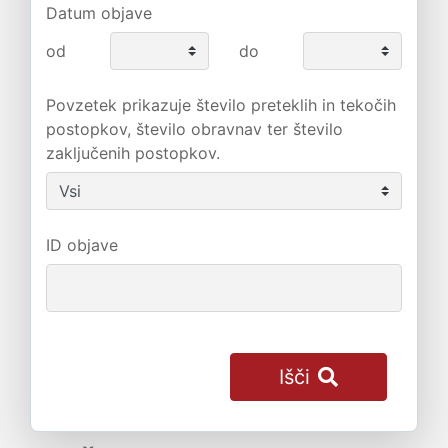
Datum objave
od
do
Povzetek prikazuje število preteklih in tekočih
postopkov, število obravnav ter število
zaključenih postopkov.
ID objave
Išči