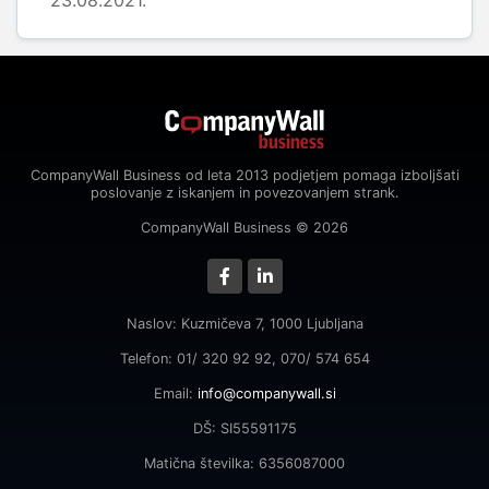
23.08.2021.
CompanyWall Business od leta 2013 podjetjem pomaga izboljšati
poslovanje z iskanjem in povezovanjem strank.
CompanyWall Business © 2026
Naslov: Kuzmičeva 7, 1000 Ljubljana
Telefon: 01/ 320 92 92, 070/ 574 654
Email:
info@companywall.si
DŠ: SI55591175
Matična številka: 6356087000