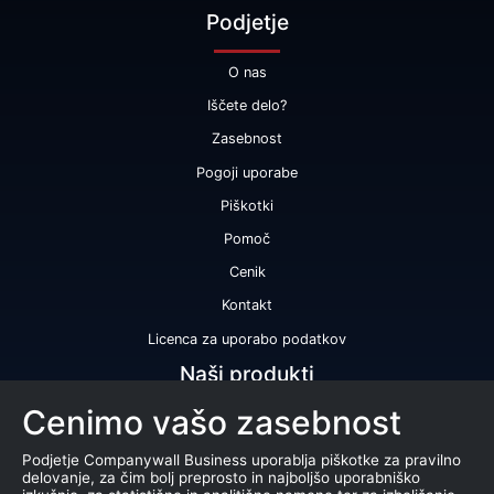
Podjetje
O nas
Iščete delo?
Zasebnost
Pogoji uporabe
Piškotki
Pomoč
Cenik
Kontakt
Licenca za uporabo podatkov
Naši produkti
Cenimo vašo zasebnost
Bonitetna ocena
Bonitetno poročilo
Podjetje Companywall Business uporablja piškotke za pravilno
delovanje, za čim bolj preprosto in najboljšo uporabniško
Certifikat bonitetne odličnosti