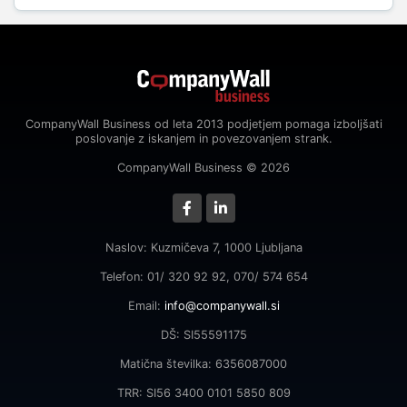
CompanyWall Business od leta 2013 podjetjem pomaga izboljšati
poslovanje z iskanjem in povezovanjem strank.
CompanyWall Business © 2026
Naslov: Kuzmičeva 7, 1000 Ljubljana
Telefon: 01/ 320 92 92, 070/ 574 654
Email:
info@companywall.si
DŠ: SI55591175
Matična številka: 6356087000
TRR: SI56 3400 0101 5850 809