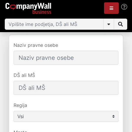
Naziv pravne osebe
DŠ ali MŠ
Regija