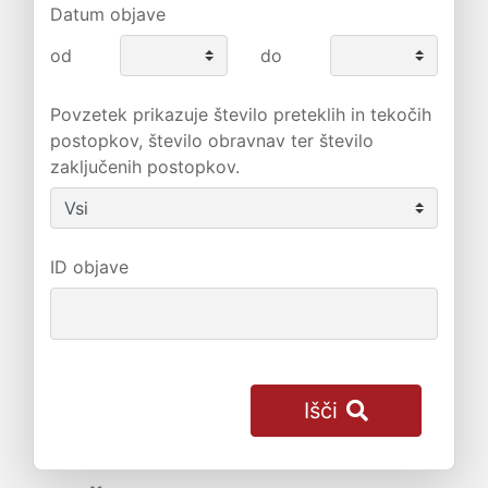
Datum objave
od
do
Povzetek prikazuje število preteklih in tekočih
postopkov, število obravnav ter število
zaključenih postopkov.
ID objave
Išči