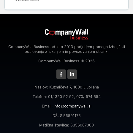
CompanyWall Business od leta 2013 podjetjem pomaga izboljšati
poslovanje z iskanjem in povezovanjem strank.
CompanyWall Business © 2026
Naslov: Kuzmičeva 7, 1000 Ljubljana
Telefon: 01/ 320 92 92, 070/ 574 654
Email:
info@companywall.si
DŠ: SI55591175
Matična številka: 6356087000