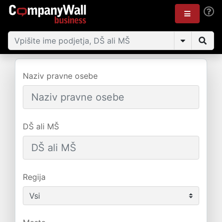
Naziv pravne osebe
DŠ ali MŠ
Regija