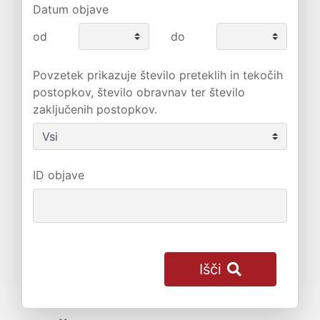
Datum objave
od
do
Povzetek prikazuje število preteklih in tekočih
postopkov, število obravnav ter število
zaključenih postopkov.
ID objave
Išči