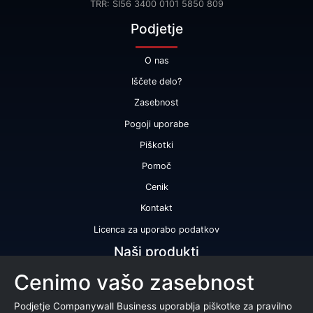
TRR: SI56 3400 0101 5850 809
Podjetje
O nas
Iščete delo?
Zasebnost
Pogoji uporabe
Piškotki
Pomoč
Cenik
Kontakt
Licenca za uporabo podatkov
Naši produkti
Cenimo vašo zasebnost
Bonitetna ocena
Bonitetno poročilo
Podjetje Companywall Business uporablja piškotke za pravilno