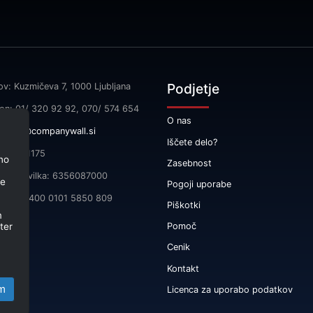
Podjetje
ov: Kuzmičeva 7, 1000 Ljubljana
fon: 01/ 320 92 92, 070/ 574 654
O nas
l:
info@companywall.si
Iščete delo?
SI55591175
no
Zasebnost
čna številka: 6356087000
je
Pogoji uporabe
 SI56 3400 0101 5850 809
Piškotki
m
ter
Pomoč
Cenik
Kontakt
m
Licenca za uporabo podatkov