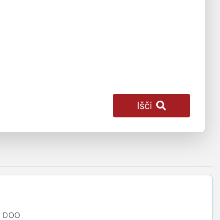
Išči
DOO