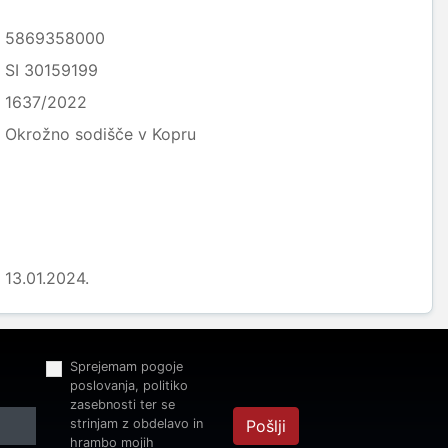
5869358000
SI 30159199
1637/2022
Okrožno sodišče v Kopru
13.01.2024.
Sprejemam pogoje
poslovanja, politiko
zasebnosti ter se
strinjam z obdelavo in
Pošlji
hrambo mojih