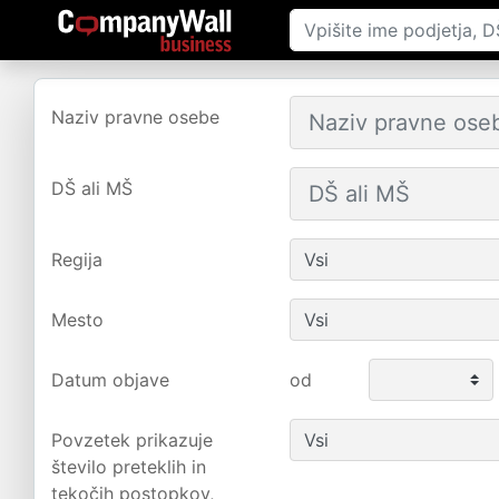
Naziv pravne osebe
DŠ ali MŠ
Regija
Mesto
Datum objave
od
Povzetek prikazuje
število preteklih in
tekočih postopkov,