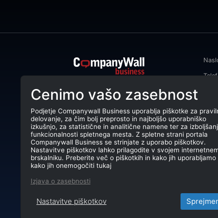
Nasl
Tele
CompanyWall Business od leta 2013
Cenimo vašo zasebnost
Emai
podjetjem pomaga izboljšati
poslovanje z iskanjem in povezovanjem
DŠ: 
strank.
Podjetje Companywall Business uporablja piškotke za pravil
delovanje, za čim bolj preprosto in najboljšo uporabniško
Mati
CompanyWall Business © 2026
izkušnjo, za statistične in analitične namene ter za izboljšan
funkcionalnosti spletnega mesta. Z spletne strani portala
TRR:
Companywall Business se strinjate z uporabo piškotkov.
Nastavitve piškotkov lahko prilagodite v svojem internetne
brskalniku. Preberite več o piškotkih in kako jih uporabljamo 
kako jih onemogočiti tukaj
Izjava o zasebnosti
Nastavitve piškotkov
Sprejme