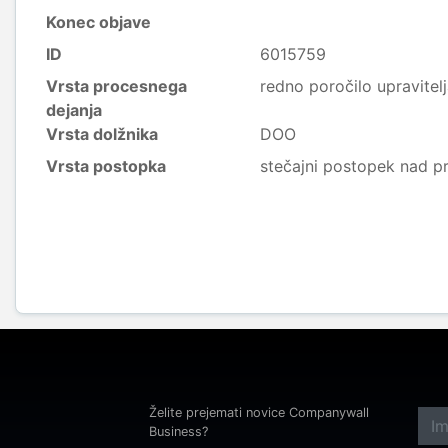
Konec objave
ID
6015759
Vrsta procesnega
redno poročilo upravitel
dejanja
Vrsta dolžnika
DOO
Vrsta postopka
stečajni postopek nad p
Želite prejemati novice Companywall
Business?