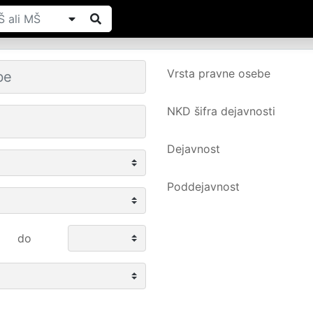
Vrsta pravne osebe
NKD šifra dejavnosti
Dejavnost
Poddejavnost
do