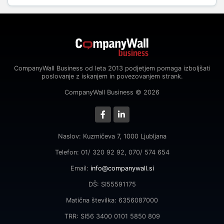
CompanyWall Business od leta 2013 podjetjem pomaga izboljšati
poslovanje z iskanjem in povezovanjem strank.
CompanyWall Business © 2026
Naslov: Kuzmičeva 7, 1000 Ljubljana
Telefon: 01/ 320 92 92, 070/ 574 654
Email:
info@companywall.si
DŠ: SI55591175
Matična številka: 6356087000
TRR: SI56 3400 0101 5850 809