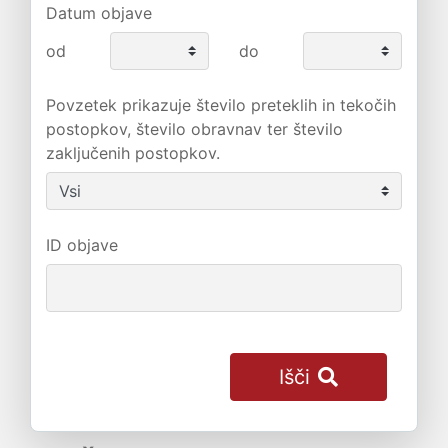
Datum objave
od
do
Povzetek prikazuje število preteklih in tekočih
postopkov, število obravnav ter število
zaključenih postopkov.
ID objave
Išči