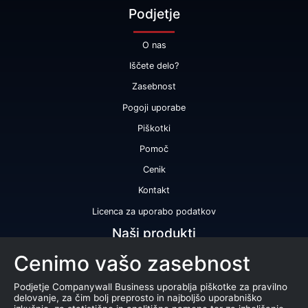
Podjetje
O nas
Iščete delo?
Zasebnost
Pogoji uporabe
Piškotki
Pomoč
Cenik
Kontakt
Licenca za uporabo podatkov
Naši produkti
Cenimo vašo zasebnost
Bonitetna ocena
Bonitetno poročilo
Podjetje Companywall Business uporablja piškotke za pravilno
delovanje, za čim bolj preprosto in najboljšo uporabniško
Certifikat bonitetne odličnosti