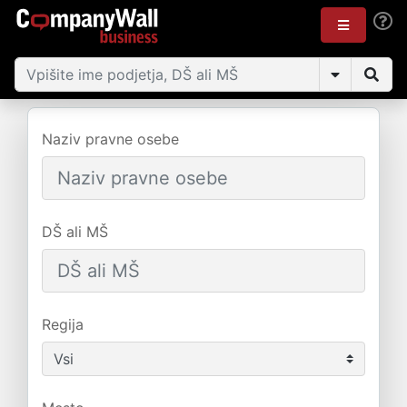
Naziv pravne osebe
DŠ ali MŠ
Regija