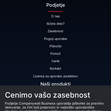
Podjetje
O nas
Iščete delo?
Zasebnost
Pogoji uporabe
Piškotki
Pomoč
Cenik
Kontakt
Licenca za uporabo podatkov
Naši produkti
Cenimo vašo zasebnost
Bonitetna ocena
Bonitetno poročilo
Podjetje Companywall Business uporablja piškotke za pravilno
delovanje, za čim bolj preprosto in najboljšo uporabniško
Certifikat bonitetne odličnosti