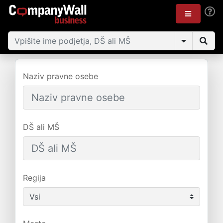
Naziv pravne osebe
DŠ ali MŠ
Regija