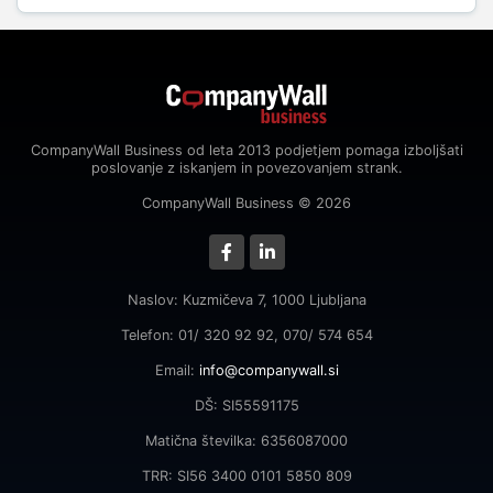
CompanyWall Business od leta 2013 podjetjem pomaga izboljšati
poslovanje z iskanjem in povezovanjem strank.
CompanyWall Business © 2026
Naslov: Kuzmičeva 7, 1000 Ljubljana
Telefon: 01/ 320 92 92, 070/ 574 654
Email:
info@companywall.si
DŠ: SI55591175
Matična številka: 6356087000
TRR: SI56 3400 0101 5850 809