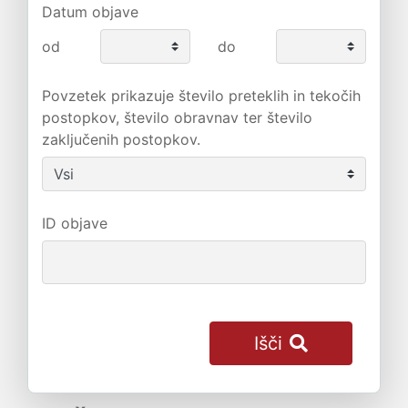
Datum objave
od
do
Povzetek prikazuje število preteklih in tekočih
postopkov, število obravnav ter število
zaključenih postopkov.
ID objave
Išči