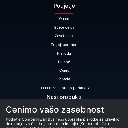
Podjetje
O nas
Iščete delo?
Zasebnost
Pogoji uporabe
Piškotki
Pomoč
Cenik
Kontakt
Licenca za uporabo podatkov
Naši produkti
Cenimo vašo zasebnost
Bonitetna ocena
Bonitetno poročilo
Podjetje Companywall Business uporablja piškotke za pravilno
delovanje, za čim bolj preprosto in najboljšo uporabniško
Certifikat bonitetne odličnosti