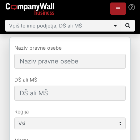
Naziv pravne osebe
DŠ ali MŠ
Regija