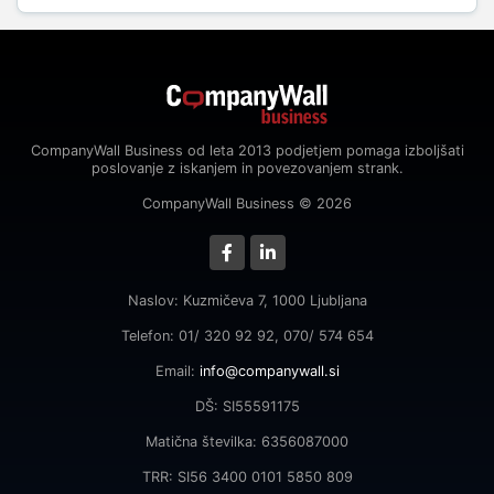
CompanyWall Business od leta 2013 podjetjem pomaga izboljšati
poslovanje z iskanjem in povezovanjem strank.
CompanyWall Business © 2026
Naslov: Kuzmičeva 7, 1000 Ljubljana
Telefon: 01/ 320 92 92, 070/ 574 654
Email:
info@companywall.si
DŠ: SI55591175
Matična številka: 6356087000
TRR: SI56 3400 0101 5850 809