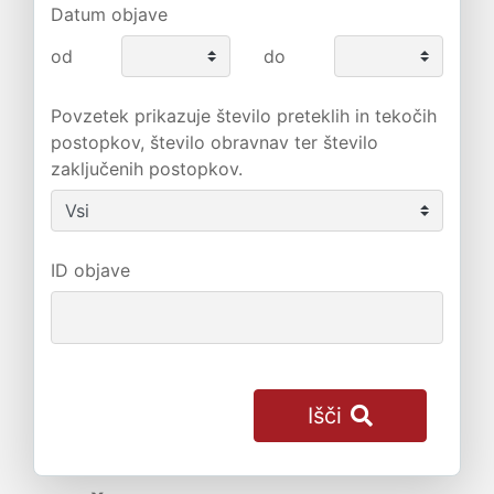
Datum objave
od
do
Povzetek prikazuje število preteklih in tekočih
postopkov, število obravnav ter število
zaključenih postopkov.
ID objave
Išči