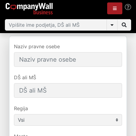
Naziv pravne osebe
DŠ ali MŠ
Regija