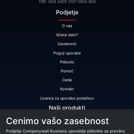
TRR: SI56 3400 0101 5850 809
Podjetje
O nas
Iščete delo?
Zasebnost
Pogoji uporabe
Piškotki
Pomoč
Cenik
Kontakt
Licenca za uporabo podatkov
Naši produkti
Cenimo vašo zasebnost
Bonitetna ocena
Bonitetno poročilo
Podjetje Companywall Business uporablja piškotke za pravilno