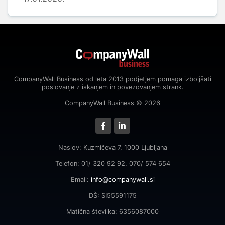
CompanyWall Business od leta 2013 podjetjem pomaga izboljšati
poslovanje z iskanjem in povezovanjem strank.
CompanyWall Business © 2026
Naslov: Kuzmičeva 7, 1000 Ljubljana
Telefon: 01/ 320 92 92, 070/ 574 654
Email:
info@companywall.si
DŠ: SI55591175
Matična številka: 6356087000