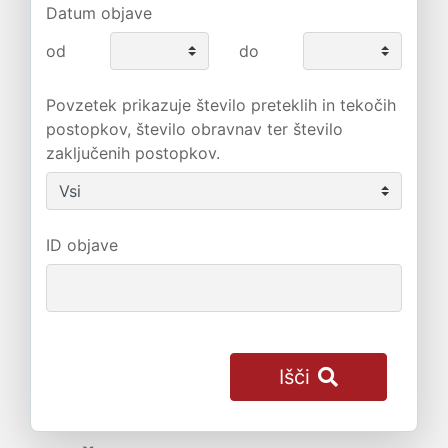
Datum objave
od
do
Povzetek prikazuje število preteklih in tekočih
postopkov, število obravnav ter število
zaključenih postopkov.
ID objave
Išči