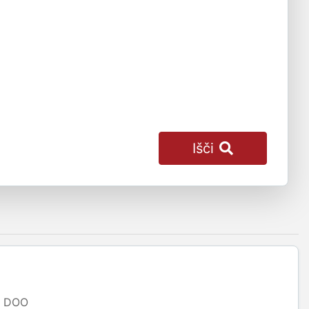
Išči
DOO