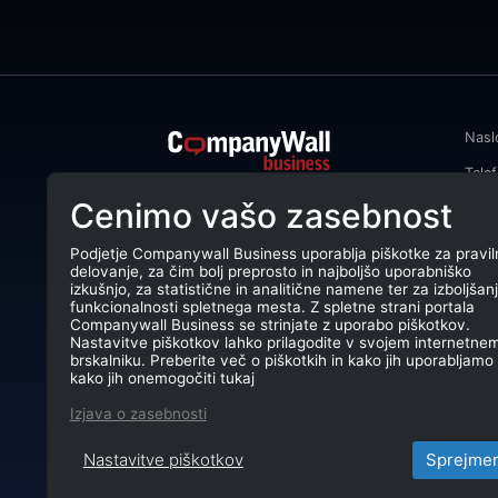
Nasl
Tele
CompanyWall Business od leta 2013
Cenimo vašo zasebnost
Emai
podjetjem pomaga izboljšati
poslovanje z iskanjem in povezovanjem
DŠ: 
strank.
Podjetje Companywall Business uporablja piškotke za pravil
delovanje, za čim bolj preprosto in najboljšo uporabniško
Mati
CompanyWall Business © 2026
izkušnjo, za statistične in analitične namene ter za izboljšan
funkcionalnosti spletnega mesta. Z spletne strani portala
TRR:
Companywall Business se strinjate z uporabo piškotkov.
Nastavitve piškotkov lahko prilagodite v svojem internetne
brskalniku. Preberite več o piškotkih in kako jih uporabljamo 
kako jih onemogočiti tukaj
Izjava o zasebnosti
Nastavitve piškotkov
Sprejme