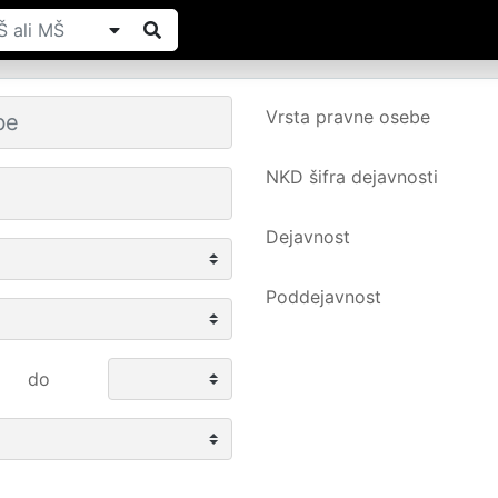
Vrsta pravne osebe
NKD šifra dejavnosti
Dejavnost
Poddejavnost
do