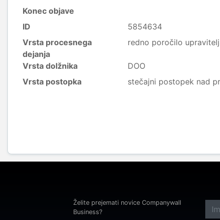
Konec objave
ID
5854634
Vrsta procesnega
redno poročilo upravitel
dejanja
Vrsta dolžnika
DOO
Vrsta postopka
stečajni postopek nad p
Želite prejemati novice Companywall
Business?