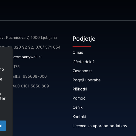
Podjetje
ov: Kuzmičeva 7, 1000 Ljubljana
fon: 01/ 320 92 92, 070/ 574 654
O nas
l:
info@companywall.si
Iščete delo?
SI55591175
no
Zasebnost
čna številka: 6356087000
je
Pogoji uporabe
 SI56 3400 0101 5850 809
Piškotki
m
ter
Pomoč
Cenik
Kontakt
m
Licenca za uporabo podatkov