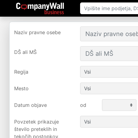
Naziv pravne osebe
DŠ ali MŠ
Regija
Mesto
Datum objave
od
Povzetek prikazuje
število preteklih in
tekočih postopkov,