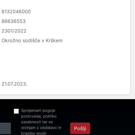
8132046000
86636553
2301/2022
Okrožno sodišče v Krškem
21.07.2023.
Sprejemam pogoje
poslovanja, politiko
zasebnosti ter se
strinjam z obdelavo in
Pošlji
hrambo mojih