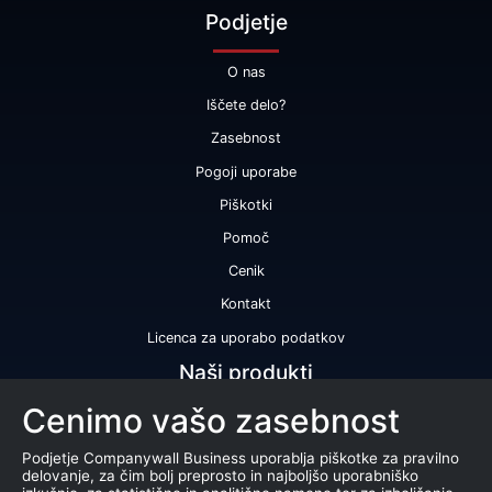
Podjetje
O nas
Iščete delo?
Zasebnost
Pogoji uporabe
Piškotki
Pomoč
Cenik
Kontakt
Licenca za uporabo podatkov
Naši produkti
Cenimo vašo zasebnost
Bonitetna ocena
Bonitetno poročilo
Podjetje Companywall Business uporablja piškotke za pravilno
delovanje, za čim bolj preprosto in najboljšo uporabniško
Certifikat bonitetne odličnosti