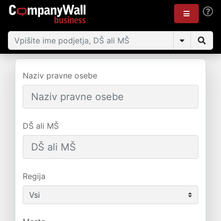
Naziv pravne osebe
DŠ ali MŠ
Regija