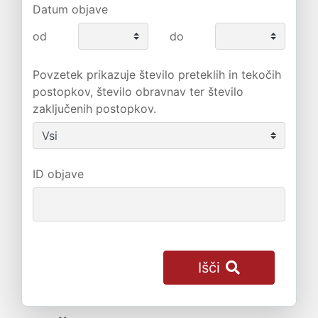
Datum objave
od
do
Povzetek prikazuje število preteklih in tekočih
postopkov, število obravnav ter število
zaključenih postopkov.
ID objave
Išči