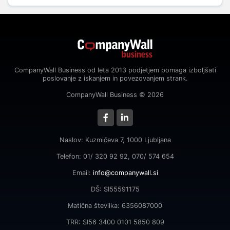
CompanyWall Business od leta 2013 podjetjem pomaga izboljšati
poslovanje z iskanjem in povezovanjem strank.
CompanyWall Business © 2026
Naslov: Kuzmičeva 7, 1000 Ljubljana
Telefon: 01/ 320 92 92, 070/ 574 654
Email:
info@companywall.si
DŠ: SI55591175
Matična številka: 6356087000
TRR: SI56 3400 0101 5850 809