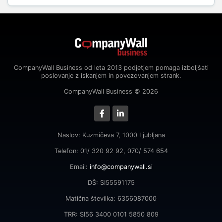
CompanyWall Business od leta 2013 podjetjem pomaga izboljšati
poslovanje z iskanjem in povezovanjem strank.
CompanyWall Business © 2026
Naslov: Kuzmičeva 7, 1000 Ljubljana
Telefon: 01/ 320 92 92, 070/ 574 654
Email:
info@companywall.si
DŠ: SI55591175
Matična številka: 6356087000
TRR: SI56 3400 0101 5850 809