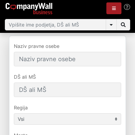
Naziv pravne osebe
DŠ ali MŠ
Regija