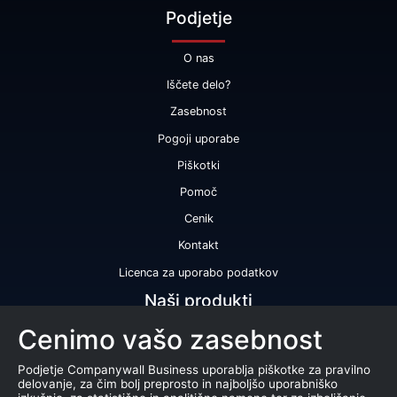
Podjetje
O nas
Iščete delo?
Zasebnost
Pogoji uporabe
Piškotki
Pomoč
Cenik
Kontakt
Licenca za uporabo podatkov
Naši produkti
Cenimo vašo zasebnost
Bonitetna ocena
Bonitetno poročilo
Podjetje Companywall Business uporablja piškotke za pravilno
delovanje, za čim bolj preprosto in najboljšo uporabniško
Certifikat bonitetne odličnosti