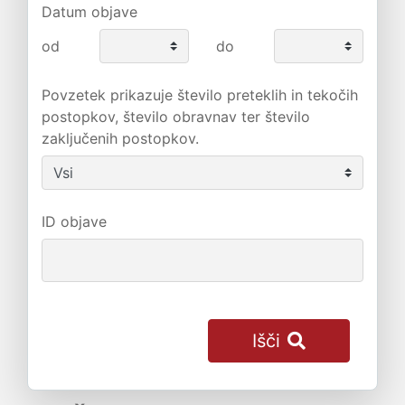
Datum objave
od
do
Povzetek prikazuje število preteklih in tekočih
postopkov, število obravnav ter število
zaključenih postopkov.
ID objave
Išči