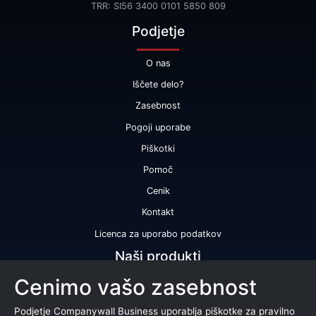
TRR: SI56 3400 0101 5850 809
Podjetje
O nas
Iščete delo?
Zasebnost
Pogoji uporabe
Piškotki
Pomoč
Cenik
Kontakt
Licenca za uporabo podatkov
Naši produkti
Cenimo vašo zasebnost
Bonitetna ocena
Bonitetno poročilo
Podjetje Companywall Business uporablja piškotke za pravilno