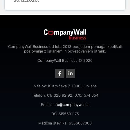
30.12.2020.
CompanyWall Business od leta 2013 podjetjem pomaga izboljšati
poslovanje z iskanjem in povezovanjem strank.
CompanyWall Business © 2026
Naslov: Kuzmičeva 7, 1000 Ljubljana
Telefon: 01/ 320 92 92, 070/ 574 654
Email:
info@companywall.si
DŠ: SI55591175
Matična številka: 6356087000