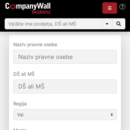
Naziv pravne osebe
DŠ ali MŠ
Regija