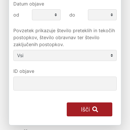
Datum objave
od
do
Povzetek prikazuje število preteklih in tekočih
postopkov, število obravnav ter število
zaključenih postopkov.
ID objave
Išči