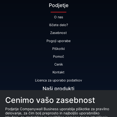
Podjetje
O nas
Iščete delo?
Zasebnost
Pogoji uporabe
Piškotki
Pomoč
Cenik
Kontakt
Licenca za uporabo podatkov
Naši produkti
Cenimo vašo zasebnost
Bonitetna ocena
Bonitetno poročilo
Podjetje Companywall Business uporablja piškotke za pravilno
delovanje, za čim bolj preprosto in najboljšo uporabniško
Certifikat bonitetne odličnosti