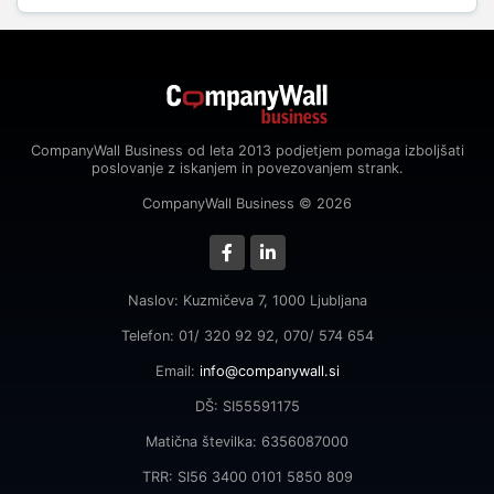
CompanyWall Business od leta 2013 podjetjem pomaga izboljšati
poslovanje z iskanjem in povezovanjem strank.
CompanyWall Business © 2026
Naslov: Kuzmičeva 7, 1000 Ljubljana
Telefon: 01/ 320 92 92, 070/ 574 654
Email:
info@companywall.si
DŠ: SI55591175
Matična številka: 6356087000
TRR: SI56 3400 0101 5850 809