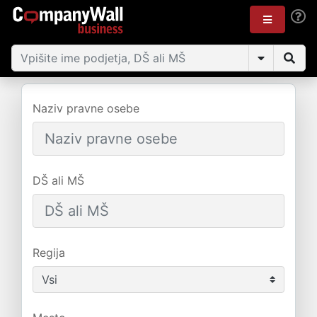
Naziv pravne osebe
DŠ ali MŠ
Regija