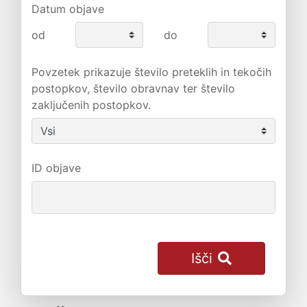
Datum objave
od
do
Povzetek prikazuje število preteklih in tekočih
postopkov, število obravnav ter število
zaključenih postopkov.
ID objave
Išči