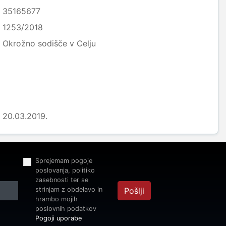
35165677
1253/2018
Okrožno sodišče v Celju
20.03.2019.
Sprejemam pogoje
poslovanja, politiko
zasebnosti ter se
strinjam z obdelavo in
Pošlji
hrambo mojih
poslovnih podatkov
Pogoji uporabe