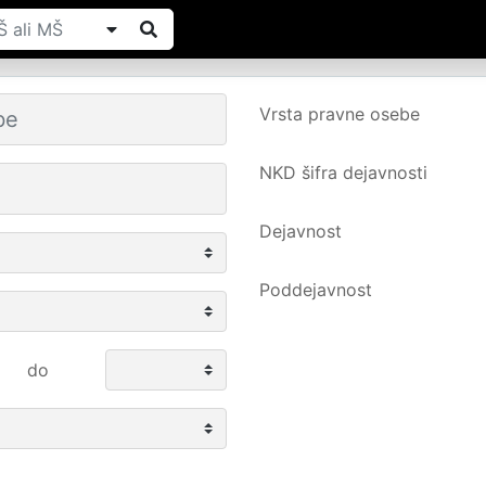
Vrsta pravne osebe
NKD šifra dejavnosti
Dejavnost
Poddejavnost
do