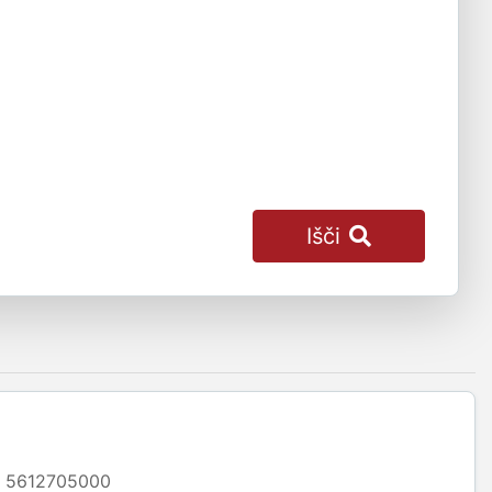
Išči
5612705000