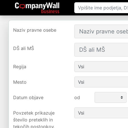
Naziv pravne osebe
DŠ ali MŠ
Regija
Mesto
Datum objave
od
Povzetek prikazuje
število preteklih in
tekočih postopkov,