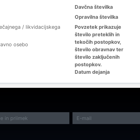
Davčna številka
Opravilna številka
ečajnega / likvidacijskega
Povzetek prikazuje
število preteklih in
tekočih postopkov,
ravno osebo
število obravnav ter
število zaključenih
postopkov.
Datum dejanja