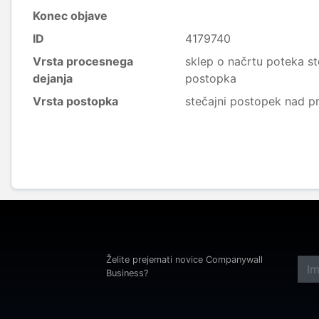
Konec objave
ID
4179740
Vrsta procesnega
sklep o načrtu poteka st
dejanja
postopka
Vrsta postopka
stečajni postopek nad p
Želite prejemati novice Companywall
Business?