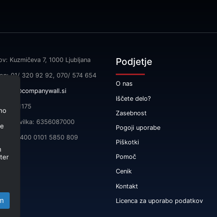
Podjetje
ov: Kuzmičeva 7, 1000 Ljubljana
fon: 01/ 320 92 92, 070/ 574 654
O nas
l:
info@companywall.si
Iščete delo?
SI55591175
no
Zasebnost
čna številka: 6356087000
je
Pogoji uporabe
 SI56 3400 0101 5850 809
Piškotki
m
ter
Pomoč
Cenik
Kontakt
m
Licenca za uporabo podatkov