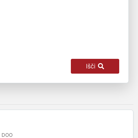
Išči
DOO