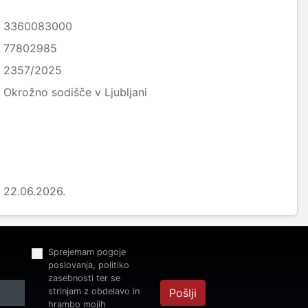
3360083000
77802985
2357/2025
Okrožno sodišče v Ljubljani
22.06.2026.
Sprejemam pogoje
poslovanja, politiko
zasebnosti ter se
strinjam z obdelavo in
Pošlji
hrambo mojih