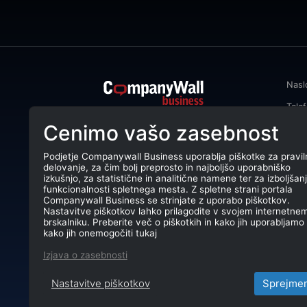
Nasl
Tele
CompanyWall Business od leta 2013
Cenimo vašo zasebnost
Emai
podjetjem pomaga izboljšati
poslovanje z iskanjem in povezovanjem
DŠ: 
strank.
Podjetje Companywall Business uporablja piškotke za pravil
delovanje, za čim bolj preprosto in najboljšo uporabniško
Mati
CompanyWall Business © 2026
izkušnjo, za statistične in analitične namene ter za izboljšan
funkcionalnosti spletnega mesta. Z spletne strani portala
TRR:
Companywall Business se strinjate z uporabo piškotkov.
Nastavitve piškotkov lahko prilagodite v svojem internetne
brskalniku. Preberite več o piškotkih in kako jih uporabljamo 
kako jih onemogočiti tukaj
Izjava o zasebnosti
Nastavitve piškotkov
Sprejme