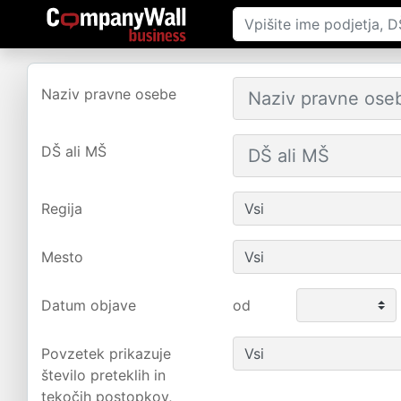
Naziv pravne osebe
DŠ ali MŠ
Regija
Mesto
Datum objave
od
Povzetek prikazuje
število preteklih in
tekočih postopkov,