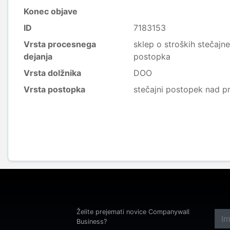
Konec objave
ID
7183153
Vrsta procesnega
sklep o stroških stečajne
dejanja
postopka
Vrsta dolžnika
DOO
Vrsta postopka
stečajni postopek nad p
Želite prejemati novice Companywall
Business?