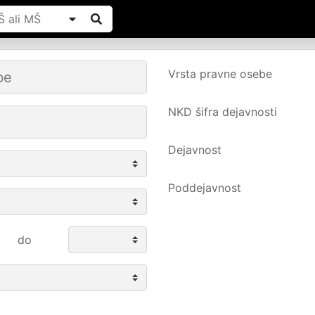
Vrsta pravne osebe
NKD šifra dejavnosti
Dejavnost
Poddejavnost
do