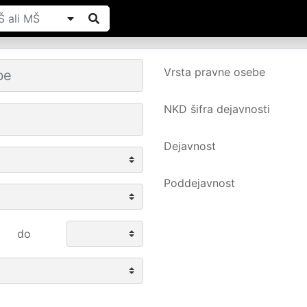
Vrsta pravne osebe
NKD šifra dejavnosti
Dejavnost
Poddejavnost
do