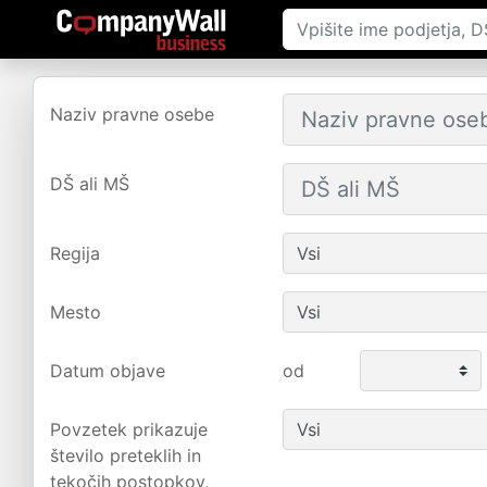
Naziv pravne osebe
DŠ ali MŠ
Regija
Mesto
Datum objave
od
Povzetek prikazuje
število preteklih in
tekočih postopkov,