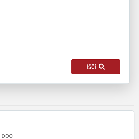
Išči
DOO