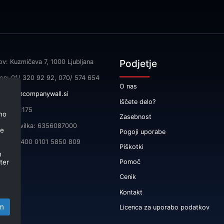
Podjetje
ov: Kuzmičeva 7, 1000 Ljubljana
fon: 01/ 320 92 92, 070/ 574 654
O nas
l:
info@companywall.si
Iščete delo?
SI55591175
no
Zasebnost
čna številka: 6356087000
je
Pogoji uporabe
 SI56 3400 0101 5850 809
Piškotki
m
ter
Pomoč
Cenik
Kontakt
m
Licenca za uporabo podatkov