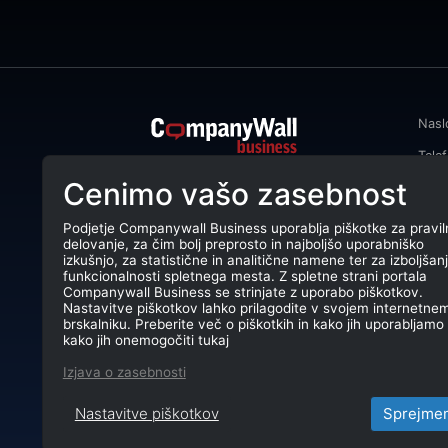
Nasl
Tele
CompanyWall Business od leta 2013
Cenimo vašo zasebnost
Emai
podjetjem pomaga izboljšati
poslovanje z iskanjem in povezovanjem
DŠ: 
strank.
Podjetje Companywall Business uporablja piškotke za pravil
delovanje, za čim bolj preprosto in najboljšo uporabniško
Mati
CompanyWall Business © 2026
izkušnjo, za statistične in analitične namene ter za izboljšan
funkcionalnosti spletnega mesta. Z spletne strani portala
TRR:
Companywall Business se strinjate z uporabo piškotkov.
Nastavitve piškotkov lahko prilagodite v svojem internetne
brskalniku. Preberite več o piškotkih in kako jih uporabljamo 
kako jih onemogočiti tukaj
Izjava o zasebnosti
Nastavitve piškotkov
Sprejme