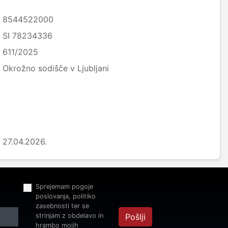
8544522000
SI 78234336
611/2025
Okrožno sodišče v Ljubljani
27.04.2026.
Sprejemam pogoje
poslovanja, politiko
zasebnosti ter se
strinjam z obdelavo in
Pošlji
hrambo mojih