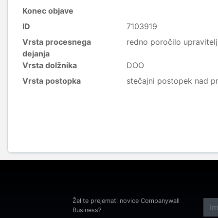
Konec objave
ID
7103919
Vrsta procesnega
redno poročilo upravitel
dejanja
Vrsta dolžnika
DOO
Vrsta postopka
stečajni postopek nad p
Želite prejemati novice Companywall
Business?