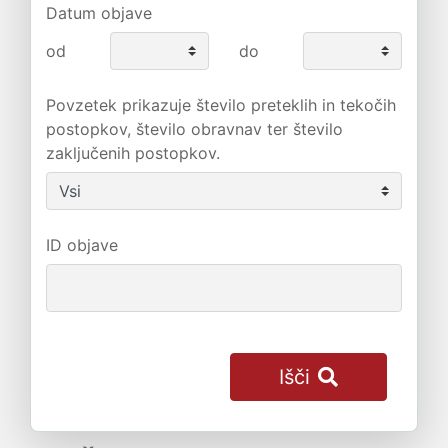
Datum objave
od
do
Povzetek prikazuje število preteklih in tekočih
postopkov, število obravnav ter število
zaključenih postopkov.
ID objave
Išči