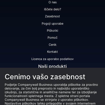
O nas
Iščete delo?
Zasebnost
Pogoji uporabe
Piškotki
Pomoč
Cenik
Kontakt
Licenca za uporabo podatkov
Naši produkti
Cenimo vašo zasebnost
Bonitetna ocena
Bonitetno poročilo
Podjetje Companywall Business uporablja piškotke za pravilno
delovanje, za čim bolj preprosto in najboljšo uporabniško
Certifikat bonitetne odličnosti
izkušnjo, za statistične in analitične namene ter za izboljšanje
funkcionalnosti spletnega mesta. Z spletne strani portala
Produkti
Companywall Business se strinjate z uporabo piškotkov.
Nastavitve piškotkov lahko prilagodite v svojem internetnem