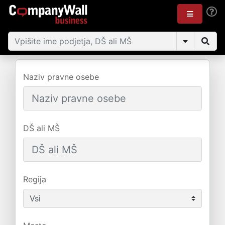
Naziv pravne osebe
DŠ ali MŠ
Regija