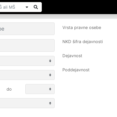
Vrsta pravne osebe
NKD šifra dejavnosti
Dejavnost
Poddejavnost
do