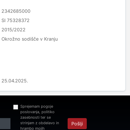
2342685000
SI 75328372
2015/2022
Okrožno sodišče v Kranju
25.04.2025.
Sprejemam pogoje
poslovanja, politiko
zasebnosti ter se
strinjam z obdelavo in
Pošlji
hrambo mojih