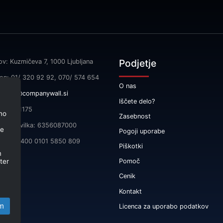
Podjetje
ov: Kuzmičeva 7, 1000 Ljubljana
fon: 01/ 320 92 92, 070/ 574 654
O nas
l:
info@companywall.si
Iščete delo?
SI55591175
no
Zasebnost
čna številka: 6356087000
je
Pogoji uporabe
 SI56 3400 0101 5850 809
Piškotki
m
ter
Pomoč
Cenik
Kontakt
m
Licenca za uporabo podatkov