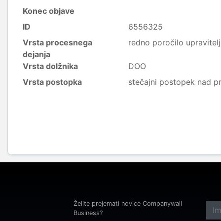
Konec objave
ID
6556325
Vrsta procesnega
redno poročilo upravitel
dejanja
Vrsta dolžnika
DOO
Vrsta postopka
stečajni postopek nad p
Želite prejemati novice Companywall
Business?