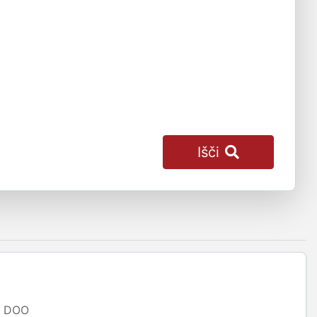
Išči
DOO