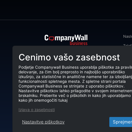
Nasl
Tele
CompanyWall Business od leta 2013
Cenimo vašo zasebnost
Emai
podjetjem pomaga izboljšati
poslovanje z iskanjem in povezovanjem
DŠ: 
strank.
Podjetje Companywall Business uporablja piškotke za pravil
delovanje, za čim bolj preprosto in najboljšo uporabniško
Mati
CompanyWall Business © 2026
izkušnjo, za statistične in analitične namene ter za izboljšan
funkcionalnosti spletnega mesta. Z spletne strani portala
TRR:
Companywall Business se strinjate z uporabo piškotkov.
Nastavitve piškotkov lahko prilagodite v svojem internetne
brskalniku. Preberite več o piškotkih in kako jih uporabljamo 
kako jih onemogočiti tukaj
Izjava o zasebnosti
Nastavitve piškotkov
Sprejme