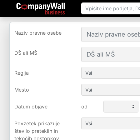
Naziv pravne osebe
DŠ ali MŠ
Regija
Mesto
Datum objave
od
Povzetek prikazuje
število preteklih in
tekočih postopkov,