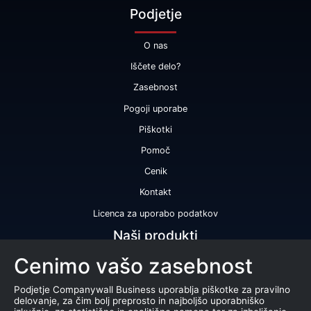
Podjetje
O nas
Iščete delo?
Zasebnost
Pogoji uporabe
Piškotki
Pomoč
Cenik
Kontakt
Licenca za uporabo podatkov
Naši produkti
Cenimo vašo zasebnost
Bonitetna ocena
Bonitetno poročilo
Podjetje Companywall Business uporablja piškotke za pravilno
delovanje, za čim bolj preprosto in najboljšo uporabniško
Certifikat bonitetne odličnosti