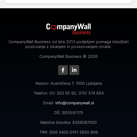
CompanyWall Business od leta 2013 podjetjem pomaga izboljšati
poslovanje z iskanjem in povezovanjem strank.
CompanyWall Business © 2026
Naslov: Kuzmičeva 7, 1000 Ljubljana
Telefon: 01/ 320 92 92, 070/ 574 654
Email:
info@companywall.si
DŠ: SI55591175
Matična številka: 6356087000
TRR: SI56 3400 0101 5850 809