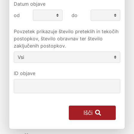
Datum objave
od
do
Povzetek prikazuje število preteklih in tekočih
postopkov, število obravnav ter število
zaključenih postopkov.
ID objave
Išči