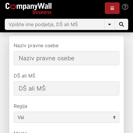
Naziv pravne osebe
DŠ ali MŠ
Regija