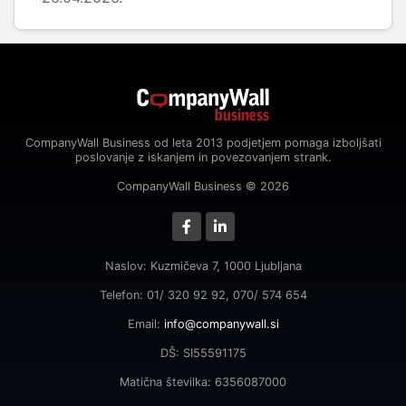
CompanyWall Business od leta 2013 podjetjem pomaga izboljšati
poslovanje z iskanjem in povezovanjem strank.
CompanyWall Business © 2026
Naslov: Kuzmičeva 7, 1000 Ljubljana
Telefon: 01/ 320 92 92, 070/ 574 654
Email:
info@companywall.si
DŠ: SI55591175
Matična številka: 6356087000