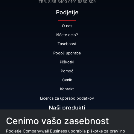
TRR: SI56 3400 0101 5850 809
Podjetje
O nas
Iščete delo?
Zasebnost
Pogoji uporabe
Piškotki
Pomoč
Cenik
Kontakt
Licenca za uporabo podatkov
Naši produkti
Cenimo vašo zasebnost
Bonitetna ocena
Bonitetno poročilo
Podjetje Companywall Business uporablja piškotke za pravilno