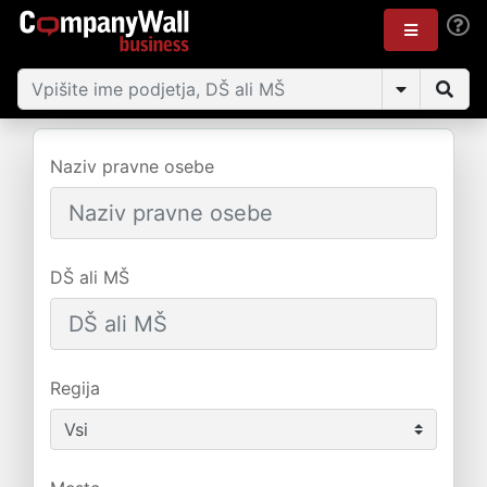
Naziv pravne osebe
DŠ ali MŠ
Regija