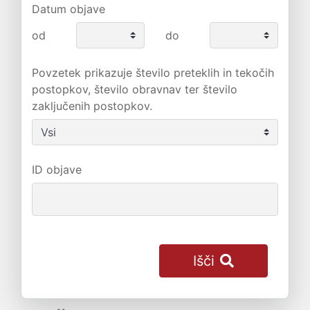
Datum objave
od
do
Povzetek prikazuje število preteklih in tekočih
postopkov, število obravnav ter število
zaključenih postopkov.
ID objave
Išči