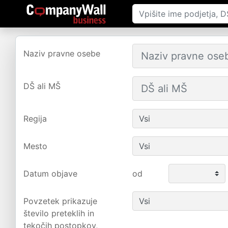
Naziv pravne osebe
DŠ ali MŠ
Regija
Mesto
Datum objave
od
Povzetek prikazuje
število preteklih in
tekočih postopkov,