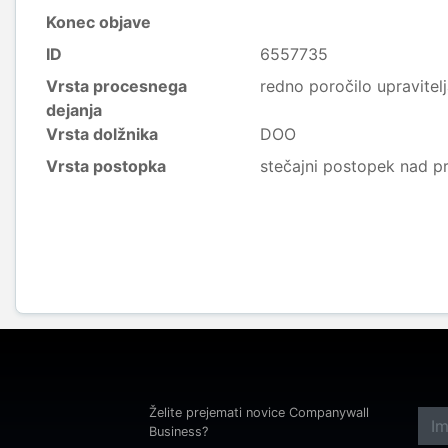
Konec objave
ID
6557735
Vrsta procesnega
redno poročilo upravitel
dejanja
Vrsta dolžnika
DOO
Vrsta postopka
stečajni postopek nad p
Želite prejemati novice Companywall
Business?