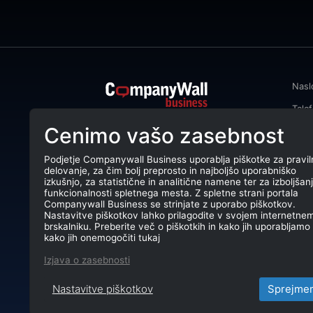
Nasl
Tele
CompanyWall Business od leta 2013
Cenimo vašo zasebnost
Emai
podjetjem pomaga izboljšati
poslovanje z iskanjem in povezovanjem
DŠ: 
strank.
Podjetje Companywall Business uporablja piškotke za pravil
delovanje, za čim bolj preprosto in najboljšo uporabniško
Mati
CompanyWall Business © 2026
izkušnjo, za statistične in analitične namene ter za izboljšan
funkcionalnosti spletnega mesta. Z spletne strani portala
TRR:
Companywall Business se strinjate z uporabo piškotkov.
Nastavitve piškotkov lahko prilagodite v svojem internetne
brskalniku. Preberite več o piškotkih in kako jih uporabljamo 
kako jih onemogočiti tukaj
Izjava o zasebnosti
Nastavitve piškotkov
Sprejme