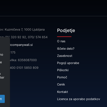
Podjetje
ov: Kuzmičeva 7, 1000 Ljubljana
fon: 01/ 320 92 92, 070/ 574 654
O nas
l:
info@companywall.si
Iščete delo?
SI55591175
no
Zasebnost
čna številka: 6356087000
je
Pogoji uporabe
 SI56 3400 0101 5850 809
Piškotki
m
ter
Pomoč
Cenik
Kontakt
m
Licenca za uporabo podatkov