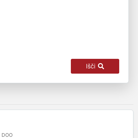
Išči
DOO