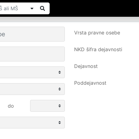
Vrsta pravne osebe
NKD šifra dejavnosti
Dejavnost
Poddejavnost
do