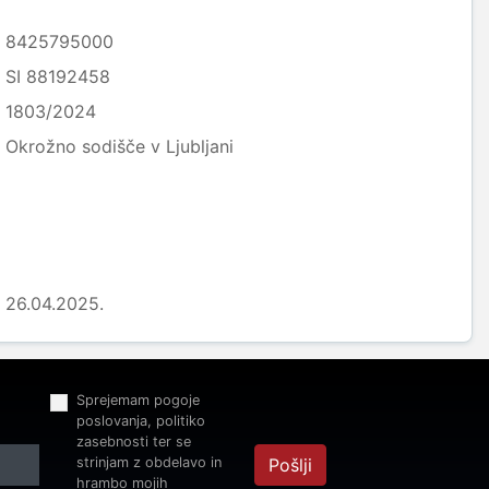
8425795000
SI 88192458
1803/2024
Okrožno sodišče v Ljubljani
26.04.2025.
Sprejemam pogoje
poslovanja, politiko
zasebnosti ter se
strinjam z obdelavo in
Pošlji
hrambo mojih