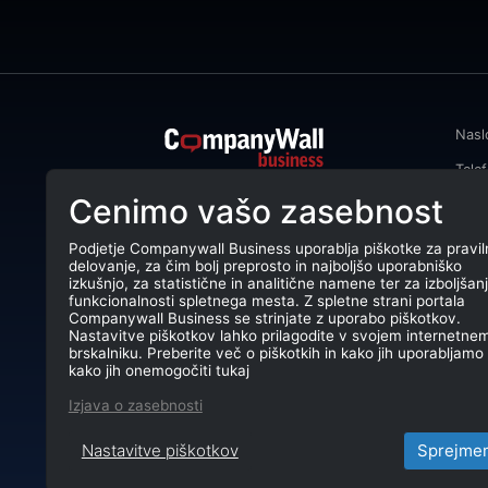
Nasl
Tele
CompanyWall Business od leta 2013
Cenimo vašo zasebnost
Emai
podjetjem pomaga izboljšati
poslovanje z iskanjem in povezovanjem
DŠ: 
strank.
Podjetje Companywall Business uporablja piškotke za pravil
delovanje, za čim bolj preprosto in najboljšo uporabniško
Mati
CompanyWall Business © 2026
izkušnjo, za statistične in analitične namene ter za izboljšan
funkcionalnosti spletnega mesta. Z spletne strani portala
TRR:
Companywall Business se strinjate z uporabo piškotkov.
Nastavitve piškotkov lahko prilagodite v svojem internetne
brskalniku. Preberite več o piškotkih in kako jih uporabljamo 
kako jih onemogočiti tukaj
Izjava o zasebnosti
Nastavitve piškotkov
Sprejme