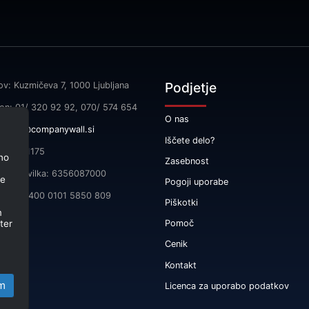
Podjetje
ov: Kuzmičeva 7, 1000 Ljubljana
fon: 01/ 320 92 92, 070/ 574 654
O nas
l:
info@companywall.si
Iščete delo?
SI55591175
no
Zasebnost
čna številka: 6356087000
je
Pogoji uporabe
 SI56 3400 0101 5850 809
Piškotki
m
ter
Pomoč
Cenik
Kontakt
m
Licenca za uporabo podatkov