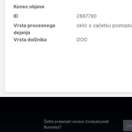
Konec objave
ID
2867790
Vrsta procesnega
oklic o začetku postopk
dejanja
Vrsta dolžnika
DOO
Želite prejemati novice Companywall
Business?