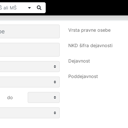
Vrsta pravne osebe
NKD šifra dejavnosti
Dejavnost
Poddejavnost
do