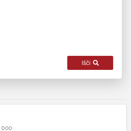
Išči
DOO