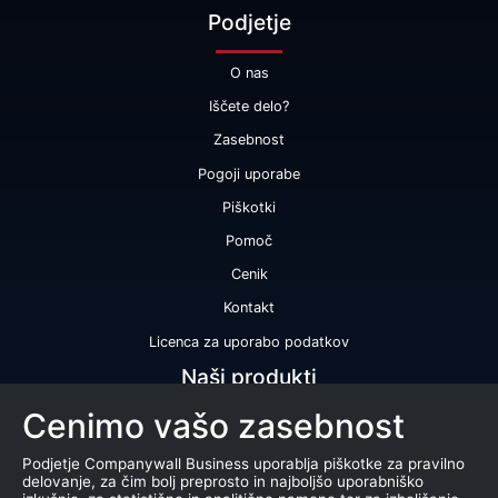
Podjetje
O nas
Iščete delo?
Zasebnost
Pogoji uporabe
Piškotki
Pomoč
Cenik
Kontakt
Licenca za uporabo podatkov
Naši produkti
Cenimo vašo zasebnost
Bonitetna ocena
Bonitetno poročilo
Podjetje Companywall Business uporablja piškotke za pravilno
delovanje, za čim bolj preprosto in najboljšo uporabniško
Certifikat bonitetne odličnosti