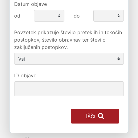
Datum objave
od
do
Povzetek prikazuje število preteklih in tekočih
postopkov, število obravnav ter število
zaključenih postopkov.
ID objave
Išči