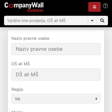
Naziv pravne osebe
DŠ ali MŠ
Regija