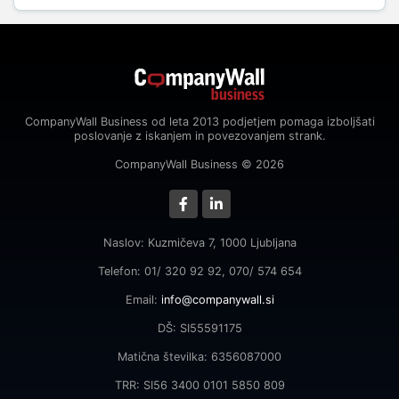
CompanyWall Business od leta 2013 podjetjem pomaga izboljšati
poslovanje z iskanjem in povezovanjem strank.
CompanyWall Business © 2026
Naslov: Kuzmičeva 7, 1000 Ljubljana
Telefon: 01/ 320 92 92, 070/ 574 654
Email:
info@companywall.si
DŠ: SI55591175
Matična številka: 6356087000
TRR: SI56 3400 0101 5850 809