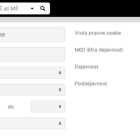
Vrsta pravne osebe
NKD šifra dejavnosti
Dejavnost
Poddejavnost
do