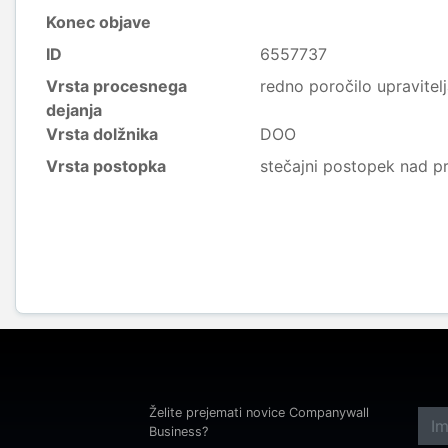
Konec objave
ID
6557737
Vrsta procesnega
redno poročilo upravitel
dejanja
Vrsta dolžnika
DOO
Vrsta postopka
stečajni postopek nad p
Želite prejemati novice Companywall
Business?