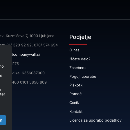
Podjetje
ov: Kuzmičeva 7, 1000 Ljubljana
fon: 01/ 320 92 92, 070/ 574 654
O nas
l:
info@companywall.si
Iščete delo?
SI55591175
no
Zasebnost
čna številka: 6356087000
je
Pogoji uporabe
 SI56 3400 0101 5850 809
Piškotki
m
ter
Pomoč
Cenik
Kontakt
m
Licenca za uporabo podatkov