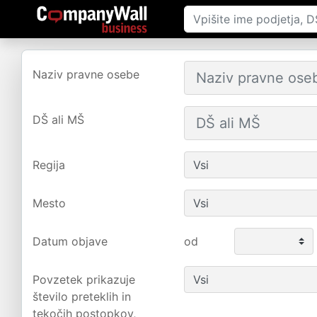
Naziv pravne osebe
DŠ ali MŠ
Regija
Mesto
Datum objave
od
Povzetek prikazuje
število preteklih in
tekočih postopkov,