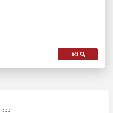
Išči
DOO