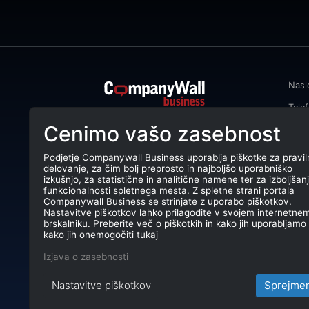
Nasl
Tele
CompanyWall Business od leta 2013
Cenimo vašo zasebnost
Emai
podjetjem pomaga izboljšati
poslovanje z iskanjem in povezovanjem
DŠ: 
strank.
Podjetje Companywall Business uporablja piškotke za pravil
delovanje, za čim bolj preprosto in najboljšo uporabniško
Mati
CompanyWall Business © 2026
izkušnjo, za statistične in analitične namene ter za izboljšan
funkcionalnosti spletnega mesta. Z spletne strani portala
TRR:
Companywall Business se strinjate z uporabo piškotkov.
Nastavitve piškotkov lahko prilagodite v svojem internetne
brskalniku. Preberite več o piškotkih in kako jih uporabljamo 
kako jih onemogočiti tukaj
Izjava o zasebnosti
Nastavitve piškotkov
Sprejme