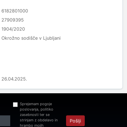
6182801000
27909395
1904/2020
Okrožno sodišče v Ljubljani
26.04.2025.
Sprejemam pogoje
poslovanja, politiko
zasebnosti ter se
strinjam z obdelavo in
Pošlji
hrambo mojih