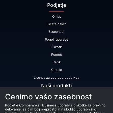
Podjetje
O nas
Iščete delo?
Zasebnost
Pogoji uporabe
Piškotki
Pomoč
Cenik
Kontakt
Licenca za uporabo podatkov
Naši produkti
Cenimo vašo zasebnost
Bonitetna ocena
Bonitetno poročilo
Podjetje Companywall Business uporablja piškotke za pravilno
delovanje, za čim bolj preprosto in najboljšo uporabniško
Certifikat bonitetne odličnosti