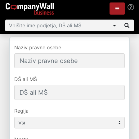
Naziv pravne osebe
DŠ ali MŠ
Regija