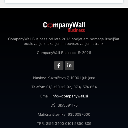
CompanyWall Business od leta 2013 podjetjem pomaga izboljšati
poslovanje z iskanjem in povezovanjem strank.
CompanyWall Business © 2026
Naslov: Kuzmičeva 7, 1000 Ljubljana
Telefon: 01/ 320 92 92, 070/ 574 654
Email:
info@companywall.si
DŠ: SI55591175
Matična številka: 6356087000
TRR: SI56 3400 0101 5850 809