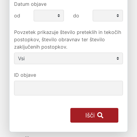
Datum objave
od
do
Povzetek prikazuje število preteklih in tekočih
postopkov, število obravnav ter število
zaključenih postopkov.
ID objave
Išči