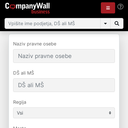
Naziv pravne osebe
DŠ ali MŠ
Regija