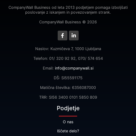
CompanyWall Business od leta 2013 podjetjem pomaga izboljšati
poslovanje z iskanjem in povezovanjem strank.
CompanyWall Business © 2026
Naslov: Kuzmičeva 7, 1000 Ljubljana
Telefon: 01/ 320 92 92, 070/ 574 654
Email:
info@companywall.si
DŠ: SI55591175
Matična številka: 6356087000
TRR: SI56 3400 0101 5850 809
Podjetje
O nas
Iščete delo?