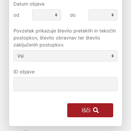
Datum objave
od
do
Povzetek prikazuje število preteklih in tekočih
postopkov, število obravnav ter število
zaključenih postopkov.
ID objave
Išči