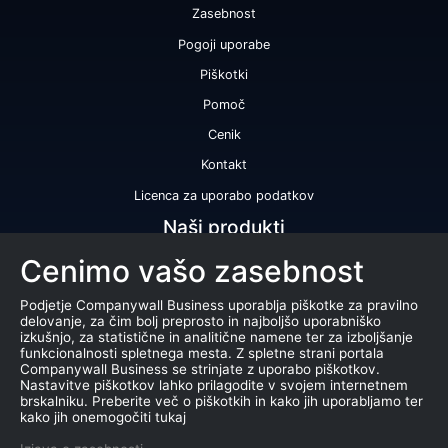
Zasebnost
Pogoji uporabe
Piškotki
Pomoč
Cenik
Kontakt
Licenca za uporabo podatkov
Naši produkti
Cenimo vašo zasebnost
Bonitetna ocena
Bonitetno poročilo
Podjetje Companywall Business uporablja piškotke za pravilno
delovanje, za čim bolj preprosto in najboljšo uporabniško
Certifikat bonitetne odličnosti
izkušnjo, za statistične in analitične namene ter za izboljšanje
funkcionalnosti spletnega mesta. Z spletne strani portala
Produkti
Companywall Business se strinjate z uporabo piškotkov.
Nastavitve piškotkov lahko prilagodite v svojem internetnem
Sodelovanje z registrom AJPES
brskalniku. Preberite več o piškotkih in kako jih uporabljamo ter
kako jih onemogočiti tukaj
Stečaji