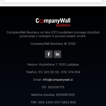
CompanyWall Business od leta 2013 podjetjem pomaga izboljšati
poslovanje z iskanjem in povezovanjem strank.
CompanyWall Business © 2026
Naslov: Kuzmičeva 7, 1000 Ljubljana
Telefon: 01/ 320 92 92, 070/ 574 654
Email:
info@companywall.si
DŠ: SI55591175
Matična številka: 6356087000
TRR: SI56 3400 0101 5850 809