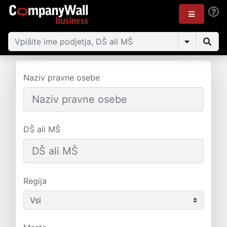
Naziv pravne osebe
DŠ ali MŠ
Regija