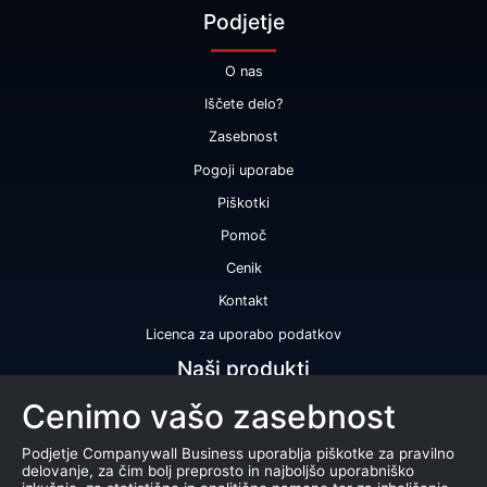
Podjetje
O nas
Iščete delo?
Zasebnost
Pogoji uporabe
Piškotki
Pomoč
Cenik
Kontakt
Licenca za uporabo podatkov
Naši produkti
Cenimo vašo zasebnost
Bonitetna ocena
Bonitetno poročilo
Podjetje Companywall Business uporablja piškotke za pravilno
delovanje, za čim bolj preprosto in najboljšo uporabniško
Certifikat bonitetne odličnosti