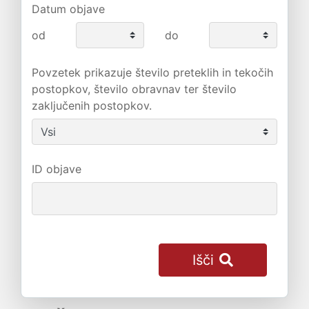
Datum objave
od
do
Povzetek prikazuje število preteklih in tekočih
postopkov, število obravnav ter število
zaključenih postopkov.
ID objave
Išči