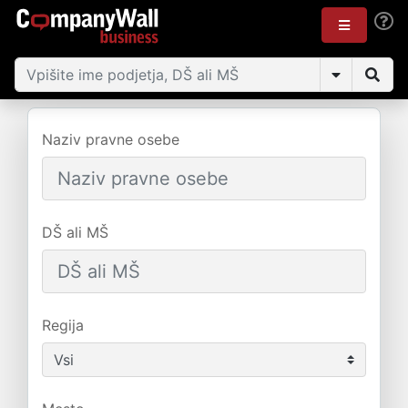
Naziv pravne osebe
DŠ ali MŠ
Regija