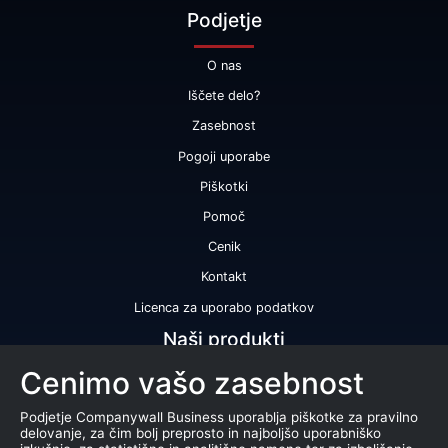
Podjetje
O nas
Iščete delo?
Zasebnost
Pogoji uporabe
Piškotki
Pomoč
Cenik
Kontakt
Licenca za uporabo podatkov
Naši produkti
Cenimo vašo zasebnost
Bonitetna ocena
Bonitetno poročilo
Podjetje Companywall Business uporablja piškotke za pravilno
delovanje, za čim bolj preprosto in najboljšo uporabniško
Certifikat bonitetne odličnosti