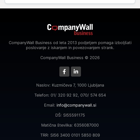
CompanyWall Business od leta 2013 podjetjem pomaga izboljšati
poslovanje z iskanjem in povezovanjem strank.
CompanyWall Business © 2026
Naslov: Kuzmičeva 7, 1000 Ljubljana
Telefon: 01/ 320 92 92, 070/ 574 654
Email:
info@companywall.si
DŠ: SI55591175
Matična številka: 6356087000
TRR: SI56 3400 0101 5850 809