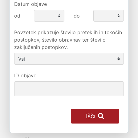
Datum objave
od
do
Povzetek prikazuje število preteklih in tekočih
postopkov, število obravnav ter število
zaključenih postopkov.
ID objave
Išči