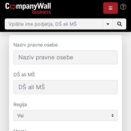
Naziv pravne osebe
DŠ ali MŠ
Regija