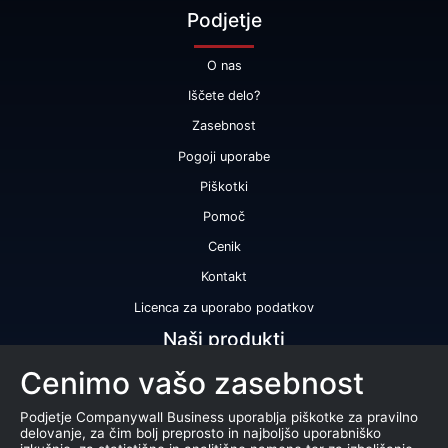
Podjetje
O nas
Iščete delo?
Zasebnost
Pogoji uporabe
Piškotki
Pomoč
Cenik
Kontakt
Licenca za uporabo podatkov
Naši produkti
Cenimo vašo zasebnost
Bonitetna ocena
Bonitetno poročilo
Podjetje Companywall Business uporablja piškotke za pravilno
delovanje, za čim bolj preprosto in najboljšo uporabniško
Certifikat bonitetne odličnosti