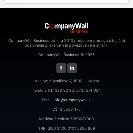
CompanyWall Business od leta 2013 podjetjem pomaga izboljšati
poslovanje z iskanjem in povezovanjem strank.
CompanyWall Business © 2026
Naslov: Kuzmičeva 7, 1000 Ljubljana
Telefon: 01/ 320 92 92, 070/ 574 654
Email:
info@companywall.si
DŠ: SI55591175
Matična številka: 6356087000
TRR: SI56 3400 0101 5850 809