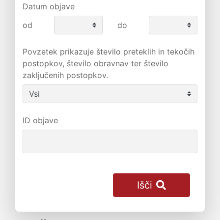
Datum objave
od
do
Povzetek prikazuje število preteklih in tekočih
postopkov, število obravnav ter število
zaključenih postopkov.
ID objave
Išči