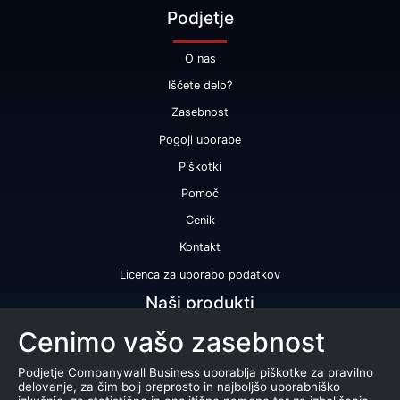
Podjetje
O nas
Iščete delo?
Zasebnost
Pogoji uporabe
Piškotki
Pomoč
Cenik
Kontakt
Licenca za uporabo podatkov
Naši produkti
Cenimo vašo zasebnost
Bonitetna ocena
Bonitetno poročilo
Podjetje Companywall Business uporablja piškotke za pravilno
delovanje, za čim bolj preprosto in najboljšo uporabniško
Certifikat bonitetne odličnosti