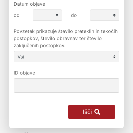
Datum objave
od
do
Povzetek prikazuje število preteklih in tekočih
postopkov, število obravnav ter število
zaključenih postopkov.
ID objave
Išči