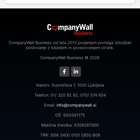
CompanyWall Business od leta 2013 podjetjem pomaga izboljšati
poslovanje z iskanjem in povezovanjem strank.
CompanyWall Business © 2026
Naslov: Kuzmičeva 7, 1000 Ljubljana
Telefon: 01/ 320 92 92, 070/ 574 654
Email:
info@companywall.si
DŠ: SI55591175
Matična številka: 6356087000
TRR: SI56 3400 0101 5850 809