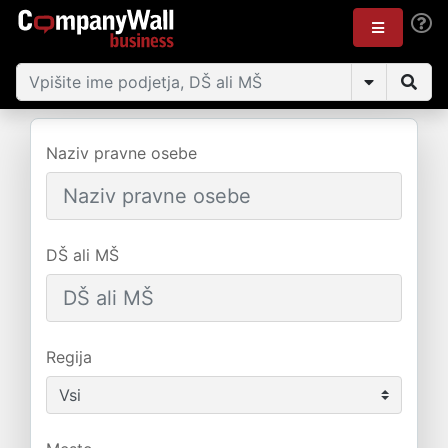
Naziv pravne osebe
DŠ ali MŠ
Regija