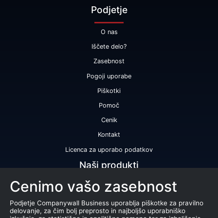
Podjetje
O nas
Iščete delo?
Zasebnost
Pogoji uporabe
Piškotki
Pomoč
Cenik
Kontakt
Licenca za uporabo podatkov
Naši produkti
Cenimo vašo zasebnost
Bonitetna ocena
Bonitetno poročilo
Podjetje Companywall Business uporablja piškotke za pravilno
delovanje, za čim bolj preprosto in najboljšo uporabniško
Certifikat bonitetne odličnosti