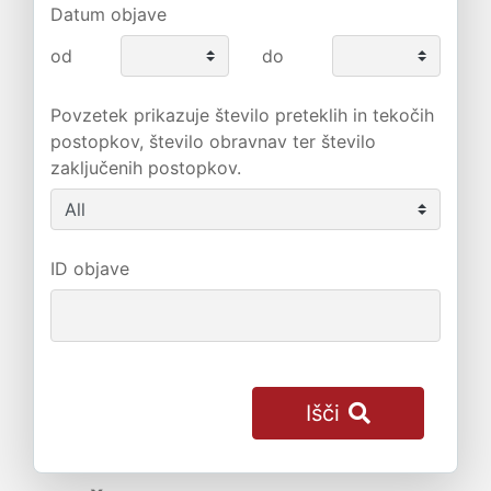
Datum objave
od
do
Povzetek prikazuje število preteklih in tekočih
postopkov, število obravnav ter število
zaključenih postopkov.
ID objave
Išči