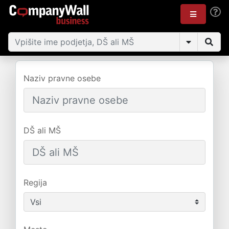
Naziv pravne osebe
DŠ ali MŠ
Regija