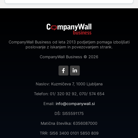
CompanyWall Business od leta 2013 podjetjem pomaga izboljšati
poslovanje z iskanjem in povezovanjem strank.
CompanyWall Business © 2026
Naslov: Kuzmičeva 7, 1000 Ljubljana
Telefon: 01/ 320 92 92, 070/ 574 654
Email:
info@companywall.si
DŠ: SI55591175
Matična številka: 6356087000
TRR: SI56 3400 0101 5850 809