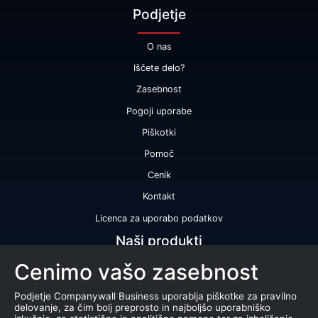
Podjetje
O nas
Iščete delo?
Zasebnost
Pogoji uporabe
Piškotki
Pomoč
Cenik
Kontakt
Licenca za uporabo podatkov
Naši produkti
Cenimo vašo zasebnost
Bonitetna ocena
Bonitetno poročilo
Podjetje Companywall Business uporablja piškotke za pravilno
delovanje, za čim bolj preprosto in najboljšo uporabniško
Certifikat bonitetne odličnosti