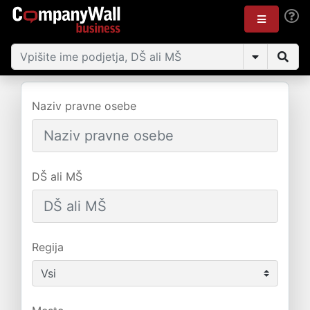
Naziv pravne osebe
DŠ ali MŠ
Regija