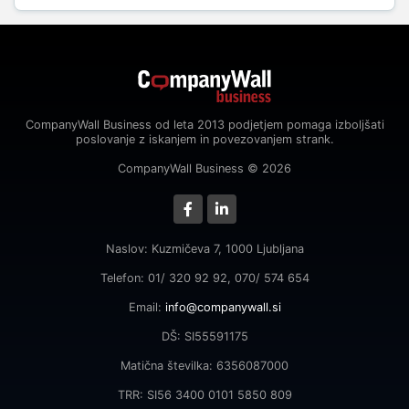
CompanyWall Business od leta 2013 podjetjem pomaga izboljšati
poslovanje z iskanjem in povezovanjem strank.
CompanyWall Business © 2026
Naslov: Kuzmičeva 7, 1000 Ljubljana
Telefon: 01/ 320 92 92, 070/ 574 654
Email:
info@companywall.si
DŠ: SI55591175
Matična številka: 6356087000
TRR: SI56 3400 0101 5850 809