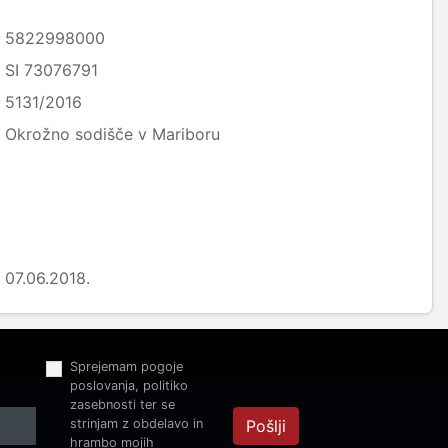
5822998000
SI 73076791
5131/2016
Okrožno sodišče v Mariboru
07.06.2018.
Sprejemam pogoje
poslovanja, politiko
zasebnosti ter se
strinjam z obdelavo in
Pošlji
hrambo mojih