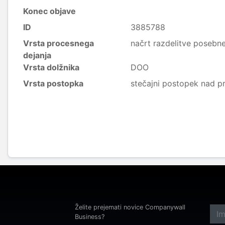
Konec objave
ID
3885788
Vrsta procesnega
načrt razdelitve posebn
dejanja
Vrsta dolžnika
DOO
Vrsta postopka
stečajni postopek nad p
Želite prejemati novice Companywall
Business?