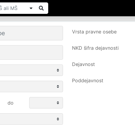
Vrsta pravne osebe
NKD šifra dejavnosti
Dejavnost
Poddejavnost
do