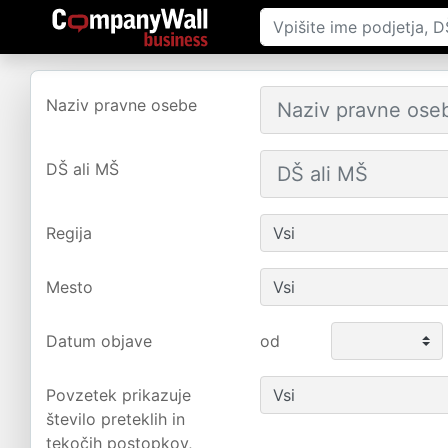
Naziv pravne osebe
DŠ ali MŠ
Regija
Mesto
Datum objave
od
Povzetek prikazuje
število preteklih in
tekočih postopkov,