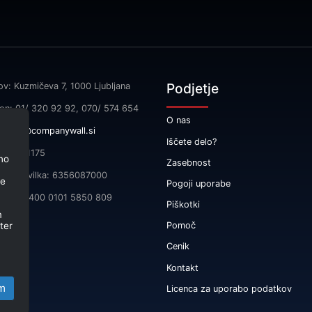
Podjetje
ov: Kuzmičeva 7, 1000 Ljubljana
fon: 01/ 320 92 92, 070/ 574 654
O nas
l:
info@companywall.si
Iščete delo?
SI55591175
no
Zasebnost
čna številka: 6356087000
je
Pogoji uporabe
 SI56 3400 0101 5850 809
Piškotki
m
ter
Pomoč
Cenik
Kontakt
m
Licenca za uporabo podatkov