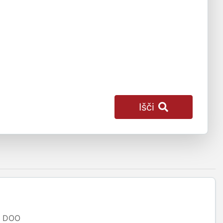
Išči
DOO