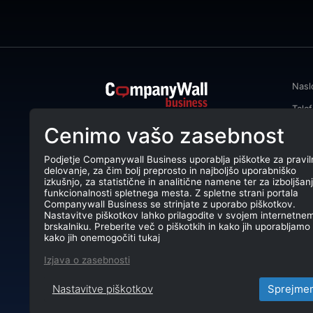
Nasl
Tele
CompanyWall Business od leta 2013
Cenimo vašo zasebnost
Emai
podjetjem pomaga izboljšati
poslovanje z iskanjem in povezovanjem
DŠ: 
strank.
Podjetje Companywall Business uporablja piškotke za pravil
delovanje, za čim bolj preprosto in najboljšo uporabniško
Mati
CompanyWall Business © 2026
izkušnjo, za statistične in analitične namene ter za izboljšan
funkcionalnosti spletnega mesta. Z spletne strani portala
TRR:
Companywall Business se strinjate z uporabo piškotkov.
Nastavitve piškotkov lahko prilagodite v svojem internetne
brskalniku. Preberite več o piškotkih in kako jih uporabljamo 
kako jih onemogočiti tukaj
Izjava o zasebnosti
Nastavitve piškotkov
Sprejme