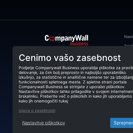
Nasl
Tele
CompanyWall Business od leta 2013
Cenimo vašo zasebnost
Emai
podjetjem pomaga izboljšati
poslovanje z iskanjem in povezovanjem
DŠ: 
strank.
Podjetje Companywall Business uporablja piškotke za pravil
delovanje, za čim bolj preprosto in najboljšo uporabniško
Mati
CompanyWall Business © 2026
izkušnjo, za statistične in analitične namene ter za izboljšan
funkcionalnosti spletnega mesta. Z spletne strani portala
TRR:
Companywall Business se strinjate z uporabo piškotkov.
Nastavitve piškotkov lahko prilagodite v svojem internetne
brskalniku. Preberite več o piškotkih in kako jih uporabljamo 
kako jih onemogočiti tukaj
Izjava o zasebnosti
Nastavitve piškotkov
Sprejme