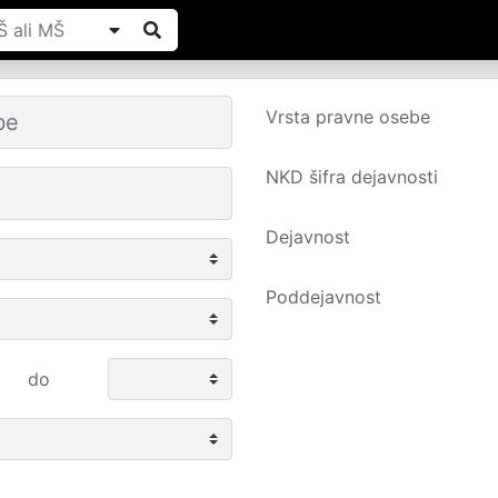
Vrsta pravne osebe
NKD šifra dejavnosti
Dejavnost
Poddejavnost
do