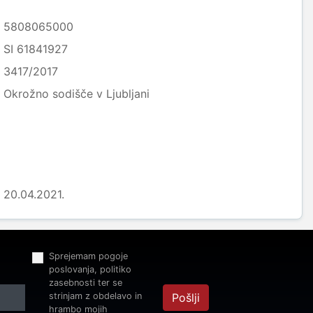
5808065000
SI 61841927
3417/2017
Okrožno sodišče v Ljubljani
20.04.2021.
Sprejemam pogoje
poslovanja, politiko
zasebnosti ter se
strinjam z obdelavo in
Pošlji
hrambo mojih