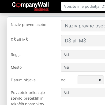
Naziv pravne osebe
DŠ ali MŠ
Regija
Mesto
Datum objave
od
Povzetek prikazuje
število preteklih in
tekočih postopkov,