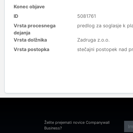
Konec objave
ID
5081761
Vrsta procesnega
predlog za soglasje k p
dejanja
Vrsta dolžnika
Zadruga z.o.o.
Vrsta postopka
stečajni postopek nad p
Želite prejemati novice Companywall
Business?