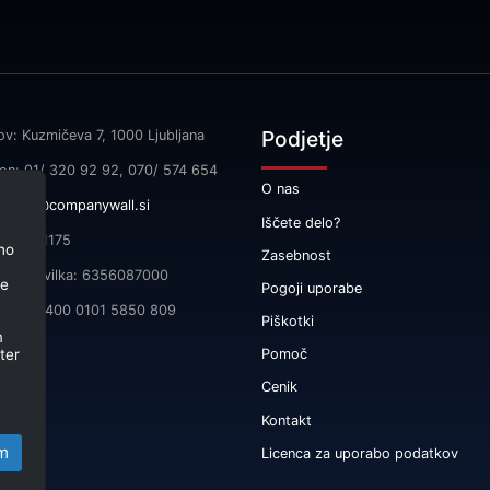
Podjetje
ov: Kuzmičeva 7, 1000 Ljubljana
fon: 01/ 320 92 92, 070/ 574 654
O nas
l:
info@companywall.si
Iščete delo?
SI55591175
no
Zasebnost
čna številka: 6356087000
je
Pogoji uporabe
 SI56 3400 0101 5850 809
Piškotki
m
ter
Pomoč
Cenik
Kontakt
m
Licenca za uporabo podatkov