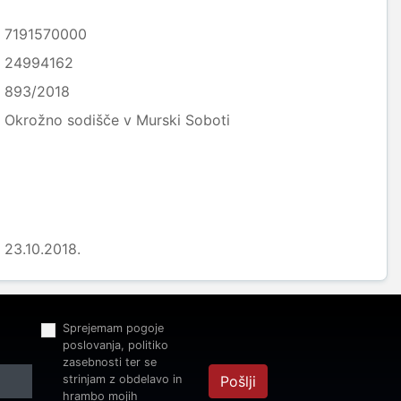
7191570000
24994162
893/2018
Okrožno sodišče v Murski Soboti
23.10.2018.
Sprejemam pogoje
poslovanja, politiko
zasebnosti ter se
strinjam z obdelavo in
Pošlji
hrambo mojih