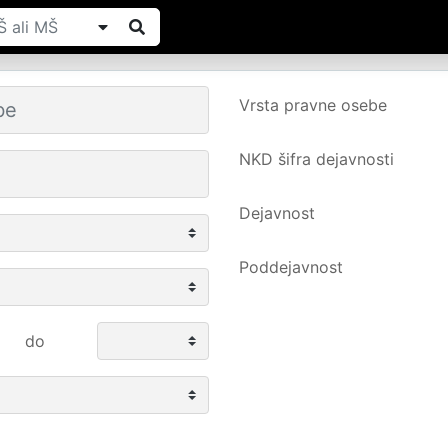
Vrsta pravne osebe
NKD šifra dejavnosti
Dejavnost
Poddejavnost
do