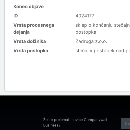
Konec objave
ID
4024177
Vrsta procesnega
sklep o končanju stečajn
dejanja
postopka
Vrsta dolžnika
Zadruga z.o.o.
Vrsta postopka
stečajni postopek nad p
Želite prejemati novice Companywall
Business?