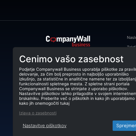
Nasl
Tele
CompanyWall Business od leta 2013
Cenimo vašo zasebnost
Emai
podjetjem pomaga izboljšati
poslovanje z iskanjem in povezovanjem
DŠ: 
strank.
Podjetje Companywall Business uporablja piškotke za pravil
delovanje, za čim bolj preprosto in najboljšo uporabniško
Mati
CompanyWall Business © 2026
izkušnjo, za statistične in analitične namene ter za izboljšan
funkcionalnosti spletnega mesta. Z spletne strani portala
TRR:
Companywall Business se strinjate z uporabo piškotkov.
Nastavitve piškotkov lahko prilagodite v svojem internetne
brskalniku. Preberite več o piškotkih in kako jih uporabljamo 
kako jih onemogočiti tukaj
Izjava o zasebnosti
Nastavitve piškotkov
Sprejme