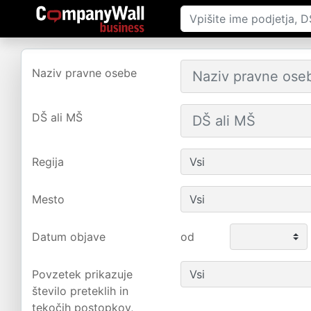
Naziv pravne osebe
DŠ ali MŠ
Regija
Mesto
Datum objave
od
Povzetek prikazuje
število preteklih in
tekočih postopkov,