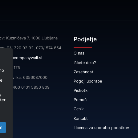
Podjetje
ov: Kuzmičeva 7, 1000 Ljubljana
fon: 01/ 320 92 92, 070/ 574 654
O nas
l:
info@companywall.si
Iščete delo?
SI55591175
no
Zasebnost
čna številka: 6356087000
je
Pogoji uporabe
 SI56 3400 0101 5850 809
Piškotki
m
ter
Pomoč
Cenik
Kontakt
m
Licenca za uporabo podatkov