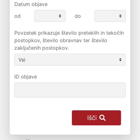
Datum objave
od
do
Povzetek prikazuje število preteklih in tekočih
postopkov, število obravnav ter število
zaključenih postopkov.
ID objave
Išči