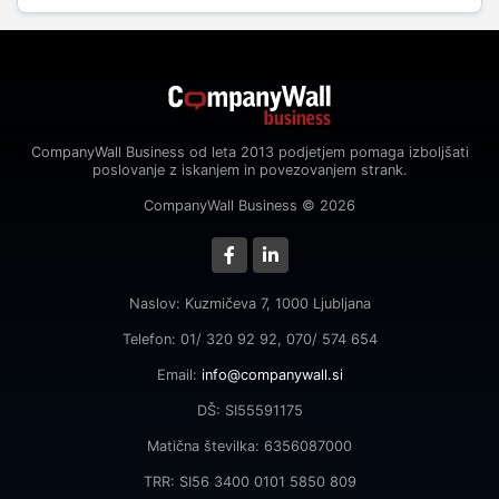
CompanyWall Business od leta 2013 podjetjem pomaga izboljšati
poslovanje z iskanjem in povezovanjem strank.
CompanyWall Business © 2026
Naslov: Kuzmičeva 7, 1000 Ljubljana
Telefon: 01/ 320 92 92, 070/ 574 654
Email:
info@companywall.si
DŠ: SI55591175
Matična številka: 6356087000
TRR: SI56 3400 0101 5850 809