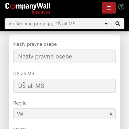
Naziv pravne osebe
DŠ ali MŠ
Regija