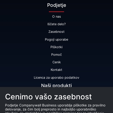
Podjetje
O nas
Iščete delo?
Zasebnost
Pogoji uporabe
Piškotki
Pomoč
Cenik
Kontakt
Licenca za uporabo podatkov
Naši produkti
Cenimo vašo zasebnost
Bonitetna ocena
Bonitetno poročilo
Podjetje Companywall Business uporablja piškotke za pravilno
delovanje, za čim bolj preprosto in najboljšo uporabniško
Certifikat bonitetne odličnosti