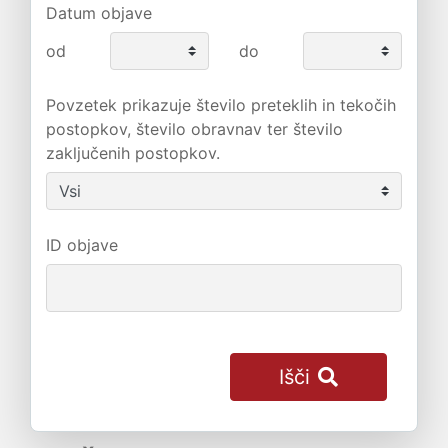
Datum objave
od
do
Povzetek prikazuje število preteklih in tekočih
postopkov, število obravnav ter število
zaključenih postopkov.
ID objave
Išči