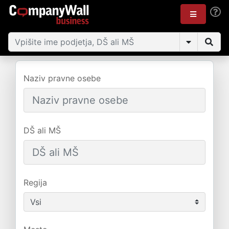
Naziv pravne osebe
DŠ ali MŠ
Regija