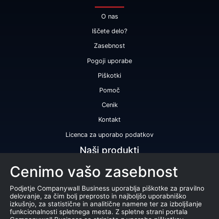
O nas
Iščete delo?
Zasebnost
Pogoji uporabe
Piškotki
Pomoč
Cenik
Kontakt
Licenca za uporabo podatkov
Naši produkti
Cenimo vašo zasebnost
Bonitetna ocena
Bonitetno poročilo
Podjetje Companywall Business uporablja piškotke za pravilno
delovanje, za čim bolj preprosto in najboljšo uporabniško
Certifikat bonitetne odličnosti
izkušnjo, za statistične in analitične namene ter za izboljšanje
funkcionalnosti spletnega mesta. Z spletne strani portala
Produkti