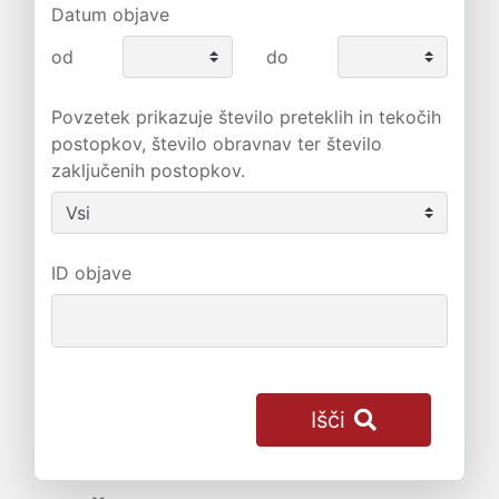
Datum objave
od
do
Povzetek prikazuje število preteklih in tekočih
postopkov, število obravnav ter število
zaključenih postopkov.
ID objave
Išči