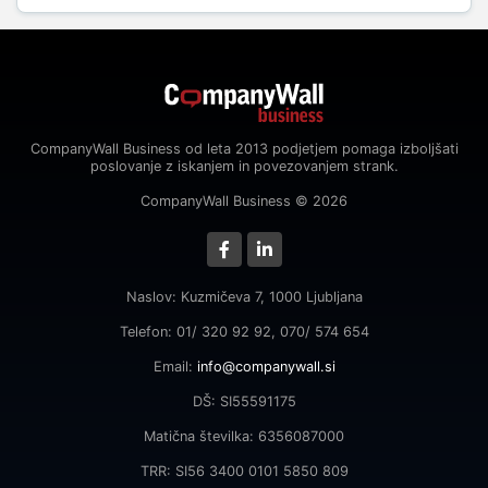
CompanyWall Business od leta 2013 podjetjem pomaga izboljšati
poslovanje z iskanjem in povezovanjem strank.
CompanyWall Business © 2026
Naslov: Kuzmičeva 7, 1000 Ljubljana
Telefon: 01/ 320 92 92, 070/ 574 654
Email:
info@companywall.si
DŠ: SI55591175
Matična številka: 6356087000
TRR: SI56 3400 0101 5850 809