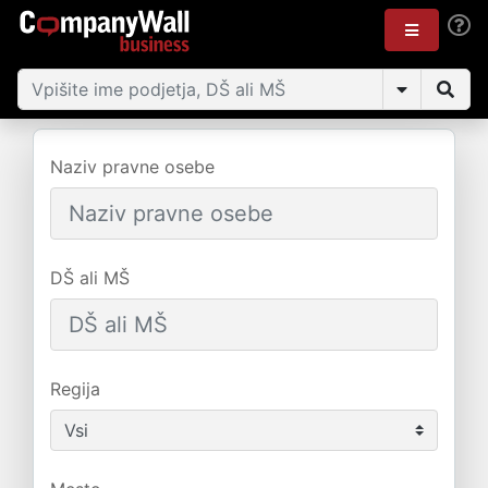
Naziv pravne osebe
DŠ ali MŠ
Regija