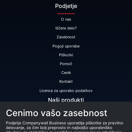
Podjetje
O nas
Iščete delo?
Zasebnost
Pogoji uporabe
Piškotki
Pomoč
Cenik
Kontakt
Licenca za uporabo podatkov
Naši produkti
Cenimo vašo zasebnost
Bonitetna ocena
Bonitetno poročilo
Podjetje Companywall Business uporablja piškotke za pravilno
delovanje, za čim bolj preprosto in najboljšo uporabniško
Certifikat bonitetne odličnosti