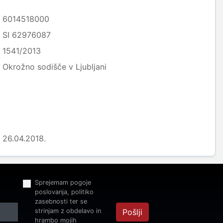
6014518000
SI 62976087
1541/2013
Okrožno sodišče v Ljubljani
26.04.2018.
Sprejemam pogoje
poslovanja, politiko
zasebnosti ter se
strinjam z obdelavo in
Pošlji
hrambo mojih