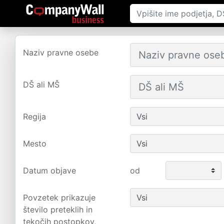
Naziv pravne osebe
DŠ ali MŠ
Regija
Mesto
Datum objave
od
Povzetek prikazuje
število preteklih in
tekočih postopkov,