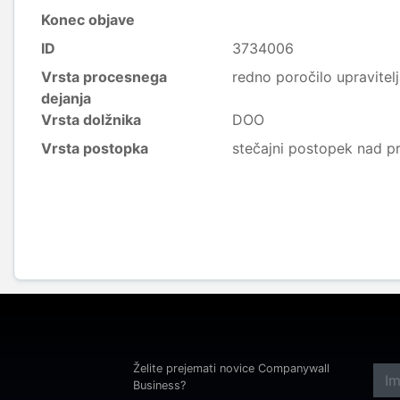
Konec objave
ID
3734006
Vrsta procesnega
redno poročilo upravitel
dejanja
Vrsta dolžnika
DOO
Vrsta postopka
stečajni postopek nad p
Želite prejemati novice Companywall
Business?