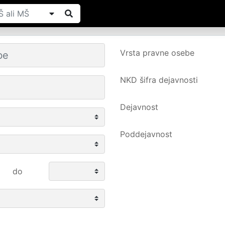
Vrsta pravne osebe
NKD šifra dejavnosti
Dejavnost
Poddejavnost
do