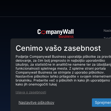
Nasl
Tele
CompanyWall Business od leta 2013
Cenimo vašo zasebnost
Emai
podjetjem pomaga izboljšati
poslovanje z iskanjem in povezovanjem
DŠ: 
strank.
Podjetje Companywall Business uporablja piškotke za pravil
delovanje, za čim bolj preprosto in najboljšo uporabniško
Mati
CompanyWall Business © 2026
izkušnjo, za statistične in analitične namene ter za izboljšan
funkcionalnosti spletnega mesta. Z spletne strani portala
TRR:
Companywall Business se strinjate z uporabo piškotkov.
Nastavitve piškotkov lahko prilagodite v svojem internetne
brskalniku. Preberite več o piškotkih in kako jih uporabljamo 
kako jih onemogočiti tukaj
Izjava o zasebnosti
Nastavitve piškotkov
Sprejme