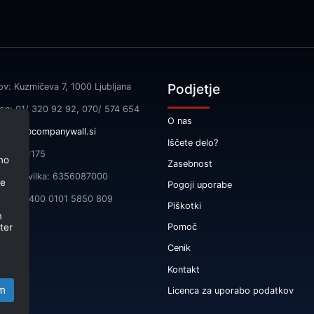
Podjetje
ov: Kuzmičeva 7, 1000 Ljubljana
fon: 01/ 320 92 92, 070/ 574 654
O nas
l:
info@companywall.si
Iščete delo?
SI55591175
no
Zasebnost
čna številka: 6356087000
je
Pogoji uporabe
 SI56 3400 0101 5850 809
Piškotki
m
ter
Pomoč
Cenik
Kontakt
m
Licenca za uporabo podatkov