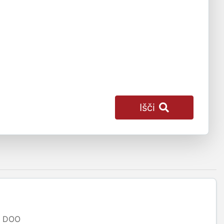
Išči
DOO