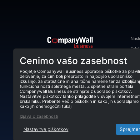
Nasl
Tele
CompanyWall Business od leta 2013
Cenimo vašo zasebnost
Emai
podjetjem pomaga izboljšati
poslovanje z iskanjem in povezovanjem
DŠ: 
strank.
Podjetje Companywall Business uporablja piškotke za pravil
delovanje, za čim bolj preprosto in najboljšo uporabniško
Mati
CompanyWall Business © 2026
izkušnjo, za statistične in analitične namene ter za izboljšan
funkcionalnosti spletnega mesta. Z spletne strani portala
TRR:
Companywall Business se strinjate z uporabo piškotkov.
Nastavitve piškotkov lahko prilagodite v svojem internetne
brskalniku. Preberite več o piškotkih in kako jih uporabljamo 
kako jih onemogočiti tukaj
Izjava o zasebnosti
Nastavitve piškotkov
Sprejme