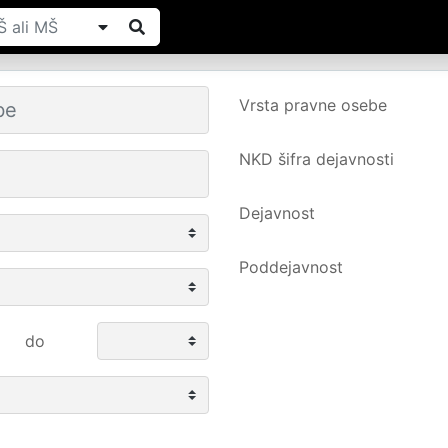
Vrsta pravne osebe
NKD šifra dejavnosti
Dejavnost
Poddejavnost
do