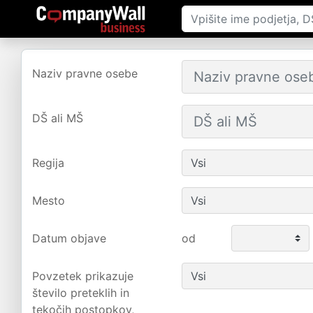
Naziv pravne osebe
DŠ ali MŠ
Regija
Mesto
Datum objave
od
Povzetek prikazuje
število preteklih in
tekočih postopkov,