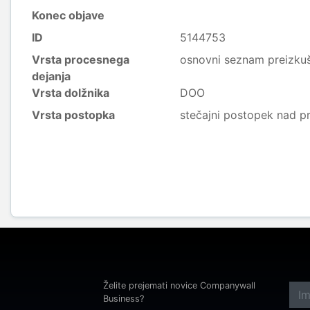
Konec objave
ID
5144753
Vrsta procesnega
osnovni seznam preizkuše
dejanja
Vrsta dolžnika
DOO
Vrsta postopka
stečajni postopek nad p
Želite prejemati novice Companywall
Business?