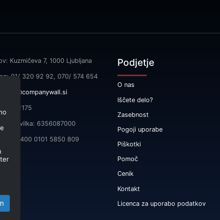
Podjetje
ov: Kuzmičeva 7, 1000 Ljubljana
fon: 01/ 320 92 92, 070/ 574 654
O nas
l:
info@companywall.si
Iščete delo?
SI55591175
no
Zasebnost
čna številka: 6356087000
je
Pogoji uporabe
 SI56 3400 0101 5850 809
Piškotki
m
ter
Pomoč
Cenik
Kontakt
m
Licenca za uporabo podatkov