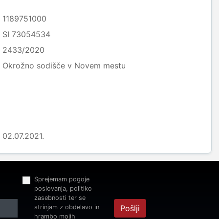
1189751000
SI 73054534
2433/2020
Okrožno sodišče v Novem mestu
02.07.2021.
Sprejemam pogoje
poslovanja, politiko
zasebnosti ter se
strinjam z obdelavo in
Pošlji
hrambo mojih