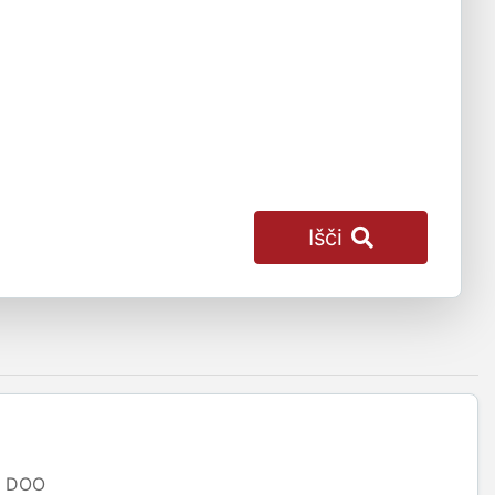
Išči
DOO